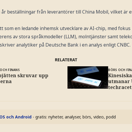
i år beställningar från leverantörer till China Mobil, vilket är 
tt som en ledande inhemsk utvecklare av AI-chip, med foku
ferens av stora språkmodeller (LLM), molntjänster samt tele
 skriver analytiker på Deutsche Bank i en analys enligt CNBC.
RELATERAT
OCH FINANS
BÖRS OCH FIN
pjätten skruvar upp
Kinesiska
serna
utmanar 
techracet
iOS och Android
- gratis: nyheter, analyser, börs, video, podd