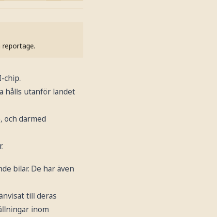
h reportage.
-chip.
 hålls utanför landet
p, och därmed
.
de bilar. De har även
nvisat till deras
ällningar inom