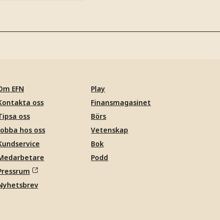
Om EFN
Play
Kontakta oss
Finansmagasinet
Tipsa oss
Börs
Jobba hos oss
Vetenskap
Kundservice
Bok
Medarbetare
Podd
Pressrum
Nyhetsbrev