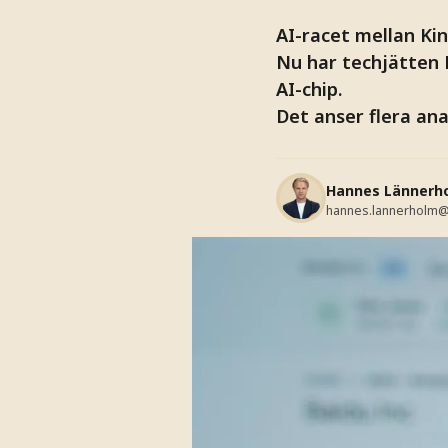
AI-racet mellan Kin
Nu har techjätten 
AI-chip.
Det anser flera ana
Hannes Lännerh
hannes.lannerholm@