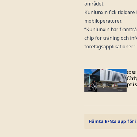
området.
Kunlunxin fick tidigare 
mobiloperatörer.
”Kunlunxin har framträ
chip för träning och in
företagsapplikationer,”
BÖRS 
Chi
pri
Hämta EFN:s app för 