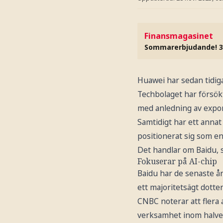
Finansmagasinet
Sommarerbjudande! 3
Huawei har sedan tidiga
Techbolaget har försökt
med anledning av expor
Samtidigt har ett anna
positionerat sig som en
Det handlar om Baidu, s
Fokuserar på AI-chip
Baidu har de senaste år
ett majoritetsägt dotte
CNBC noterar att flera 
verksamhet inom halvel