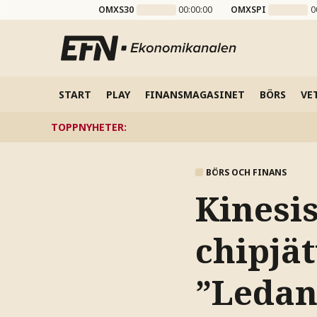
OMXS30
00:00:00
OMXSPI
0
START
PLAY
FINANSMAGASINET
BÖRS
VE
TOPPNYHETER
:
BÖRS OCH FINANS
Kinesi
chipjät
”Ledan