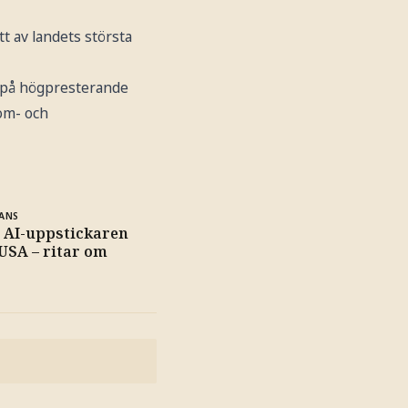
ett av landets största
s på högpresterande
kom- och
ANS
 AI-uppstickaren
USA – ritar om