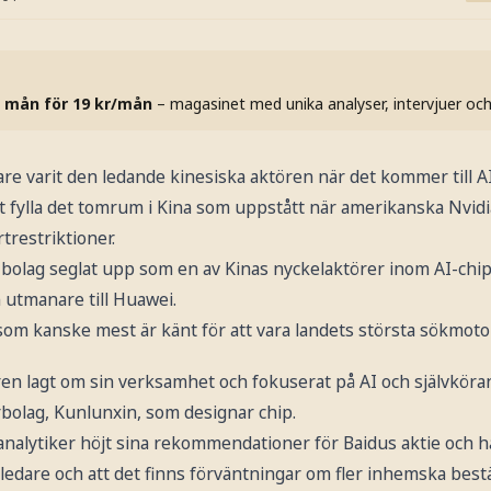
 mån för 19 kr/mån
– magasinet med unika analyser, intervjuer oc
re varit den ledande kinesiska aktören när det kommer till AI
 fylla det tomrum i Kina som uppstått när amerikanska Nvidia
trestriktioner.
t bolag seglat upp som en av Kinas nyckelaktörer inom AI-chi
 utmanare till Huawei.
om kanske mest är känt för att vara landets största sökmotor
en lagt om sin verksamhet och fokuserat på AI och självköran
rbolag, Kunlunxin, som designar chip.
analytiker höjt sina rekommendationer för Baidus aktie och hä
edare och att det finns förväntningar om fler inhemska best