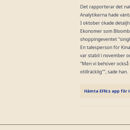
Det rapporterar det nat
Analytikerna hade vänt
I oktober ökade detalj
Ekonomer som Bloomberg
shoppingeventet "single
En talesperson för Kin
var stabil i november oc
"Men vi behöver också 
otillräcklig"", sade han.
Hämta EFN:s app för 