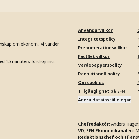
Användarvillkor
Integritetspolicy
unskap om ekonomi. Vi vänder
Prenumerationsvillkor
FactSet villkor
ed 15 minuters fördröjning.
Värdepapperspolicy
Redaktionell policy
Om cookies
Tillgänglighet på EFN
Ändra datainställningar
Chefredaktör:
Anders Häger
VD, EFN Ekonomikanalen:
M
Redaktionschef och tf ansv