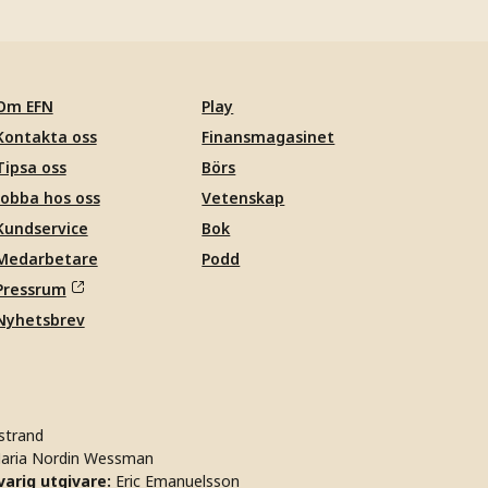
Om EFN
Play
Kontakta oss
Finansmagasinet
Tipsa oss
Börs
Jobba hos oss
Vetenskap
Kundservice
Bok
Medarbetare
Podd
Pressrum
Nyhetsbrev
strand
aria Nordin Wessman
arig utgivare:
Eric Emanuelsson