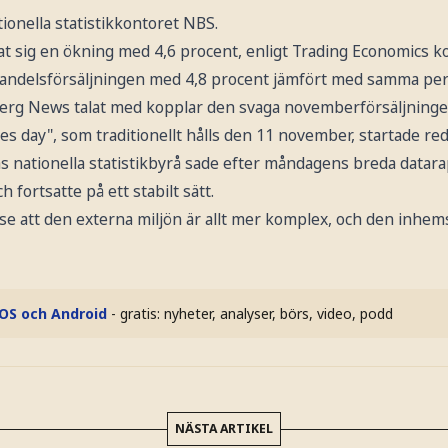
ionella statistikkontoret NBS.
at sig en ökning med 4,6 procent, enligt Trading Economics
handelsförsäljningen med 4,8 procent jämfört med samma per
 News talat med kopplar den svaga novemberförsäljningen d
s day", som traditionellt hålls den 11 november, startade reda
as nationella statistikbyrå sade efter måndagens breda datar
h fortsatte på ett stabilt sätt.
se att den externa miljön är allt mer komplex, och den inhem
iOS och Android
- gratis: nyheter, analyser, börs, video, podd
NÄSTA ARTIKEL