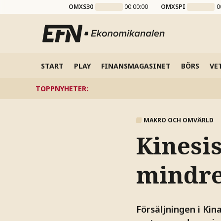
OMXS30
00:00:00
OMXSPI
0
START
PLAY
FINANSMAGASINET
BÖRS
VE
TOPPNYHETER
:
MAKRO OCH OMVÄRLD
Kinesi
mindre
Försäljningen i Kin