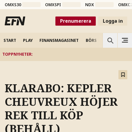
OMXS30
OMXSPI
NDX
OMXC
Prenumerera
Logga in
START
PLAY
FINANSMAGASINET
BÖRS
VETENSKAP
TOPPNYHETER
:
KLARABO: KEPLER
CHEUVREUX HÖJER
REK TILL KÖP
(BEHÅLL)