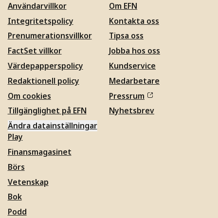
Användarvillkor
Om EFN
Integritetspolicy
Kontakta oss
Prenumerationsvillkor
Tipsa oss
FactSet villkor
Jobba hos oss
Värdepapperspolicy
Kundservice
Redaktionell policy
Medarbetare
Om cookies
Pressrum
Tillgänglighet på EFN
Nyhetsbrev
Ändra datainställningar
Play
Finansmagasinet
Börs
Vetenskap
Bok
Podd