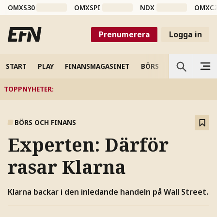
OMXS30
OMXSPI
NDX
OMXC
Prenumerera
Logga in
START
PLAY
FINANSMAGASINET
BÖRS
VETENSKAP
TOPPNYHETER
:
BÖRS OCH FINANS
Experten: Därför
rasar Klarna
Klarna backar i den inledande handeln på Wall Street.