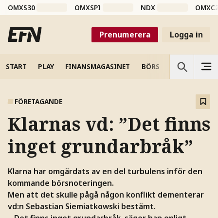
OMXS30
OMXSPI
NDX
OMXC
Prenumerera
Logga in
START
PLAY
FINANSMAGASINET
BÖRS
VETENSKAP
FÖRETAGANDE
Klarnas vd: ”Det finns
inget grundarbråk”
Klarna har omgärdats av en del turbulens inför den
kommande börsnoteringen.
Men att det skulle pågå någon konflikt dementerar
vd:n Sebastian Siemiatkowski bestämt.
– Det finns inget grundarbråk, säger han enligt