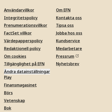
Användarvillkor
Om EFN
Integritetspolicy
Kontakta oss
Prenumerationsvillkor
Tipsa oss
FactSet villkor
Jobba hos oss
Värdepapperspolicy
Kundservice
Redaktionell policy
Medarbetare
Om cookies
Pressrum
Tillgänglighet på EFN
Nyhetsbrev
Ändra datainställningar
Play
Finansmagasinet
Börs
Vetenskap
Bok