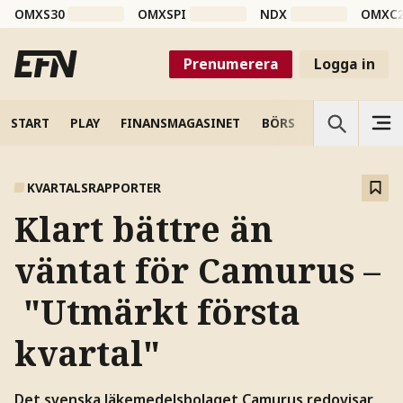
OMXS30
OMXSPI
NDX
OMXC
Prenumerera
Logga in
START
PLAY
FINANSMAGASINET
BÖRS
VETENSKAP
KVARTALSRAPPORTER
Klart bättre än
väntat för Camurus –
"Utmärkt första
kvartal"
Det svenska läkemedelsbolaget Camurus redovisar