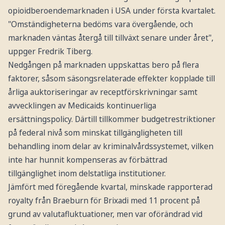
opioidberoendemarknaden i USA under första kvartalet.
"Omständigheterna bedöms vara övergående, och
marknaden väntas återgå till tillväxt senare under året",
uppger Fredrik Tiberg.
Nedgången på marknaden uppskattas bero på flera
faktorer, såsom säsongsrelaterade effekter kopplade till
årliga auktoriseringar av receptförskrivningar samt
avvecklingen av Medicaids kontinuerliga
ersättningspolicy. Därtill tillkommer budgetrestriktioner
på federal nivå som minskat tillgängligheten till
behandling inom delar av kriminalvårdssystemet, vilken
inte har hunnit kompenseras av förbättrad
tillgänglighet inom delstatliga institutioner.
Jämfört med föregående kvartal, minskade rapporterad
royalty från Braeburn för Brixadi med 11 procent på
grund av valutafluktuationer, men var oförändrad vid