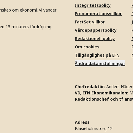
Integritetspolicy
unskap om ekonomi. Vi vänder
Prenumerationsvillkor
FactSet villkor
ed 15 minuters fördröjning.
Värdepapperspolicy
Redaktionell policy
Om cookies
Tillgänglighet på EFN
Ändra datainställningar
Chefredaktör:
Anders Häger
VD, EFN Ekonomikanalen:
M
Redaktionschef och tf ansv
Adress
Blasieholmstorg 12