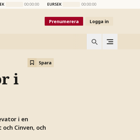
EK
00:00:00
EURSEK
00:00:00
Prenumerera
Logga in
Spara
r i
vator i en
 och Cinven, och