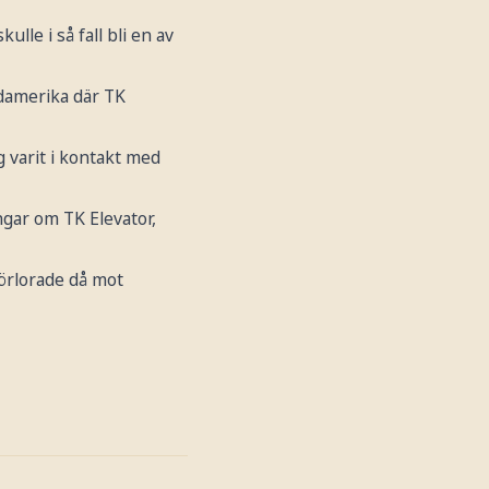
lle i så fall bli en av
rdamerika där TK
 varit i kontakt med
ngar om TK Elevator,
förlorade då mot