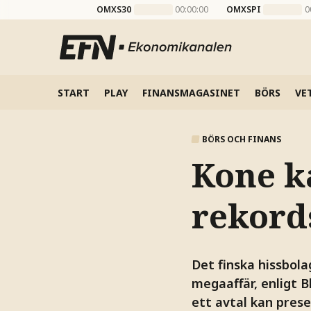
OMXS30
00:00:00
OMXSPI
0
START
PLAY
FINANSMAGASINET
BÖRS
VE
BÖRS OCH FINANS
Kone k
rekord
Det finska hissbol
megaaffär, enligt 
ett avtal kan prese