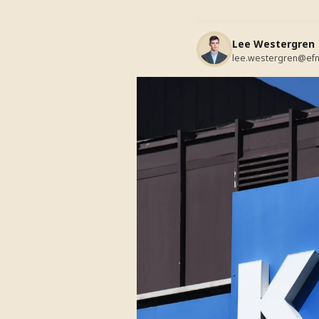
Lee Westergren
lee.westergren@efn