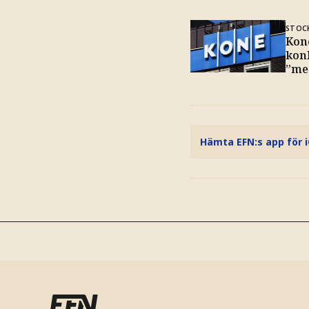
STOC
Kon
kon
”me
Hämta EFN:s app för 