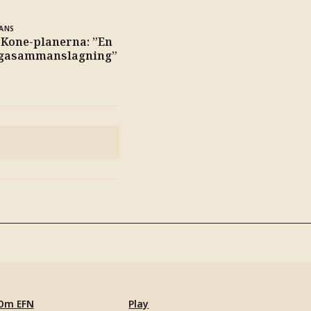
ANS
 Kone-planerna: ”En
egasammanslagning”
Om EFN
Play