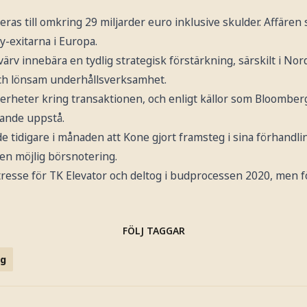
ras till omkring 29 miljarder euro inklusive skulder. Affären sku
y-exitarna i Europa.
värv innebära en tydlig strategisk förstärkning, särskilt i No
och lönsam underhållsverksamhet.
erheter kring transaktionen, och enligt källor som Bloomberg
rande uppstå.
 tidigare i månaden att Kone gjort framsteg i sina förhandli
en möjlig börsnotering.
ntresse för TK Elevator och deltog i budprocessen 2020, men 
FÖLJ TAGGAR
ag