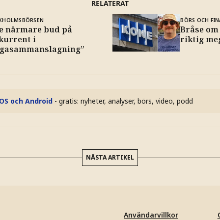
RELATERAT
KHOLMSBÖRSEN
BÖRS OCH FIN
e närmare bud på
Bråse om
kurrent i
riktig m
gasammanslagning”
iOS och Android
- gratis: nyheter, analyser, börs, video, podd
NÄSTA ARTIKEL
Användarvillkor