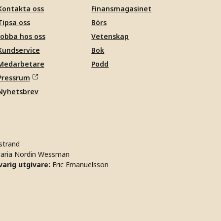
Kontakta oss
Finansmagasinet
Tipsa oss
Börs
Jobba hos oss
Vetenskap
Kundservice
Bok
Medarbetare
Podd
Pressrum
Nyhetsbrev
strand
aria Nordin Wessman
arig utgivare:
Eric Emanuelsson