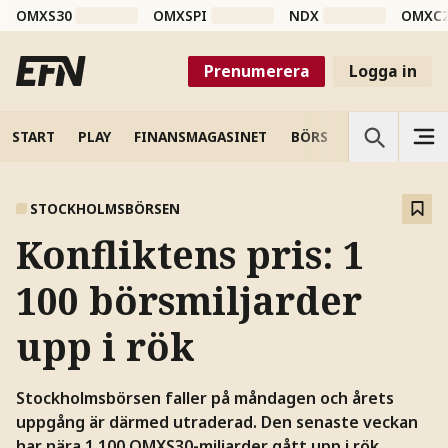
OMXS30
OMXSPI
NDX
OMXC
Prenumerera
Logga in
START
PLAY
FINANSMAGASINET
BÖRS
VETENSKAP
STOCKHOLMSBÖRSEN
Konfliktens pris: 1
100 börsmiljarder
upp i rök
Stockholmsbörsen faller på måndagen och årets
uppgång är därmed utraderad. Den senaste veckan
har nära 1.100 OMXS30-miljarder gått upp i rök,