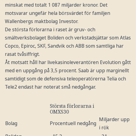
minskat med totalt 1 087 miljarder kronor. Det
motsvarar ungefär hela börsvärdet för familjen
Wallenbergs maktbolag Investor.
De största förlorarna i raset är gruv- och
smältverksbolaget Boliden och verkstadsjättar som Atlas
Copco, Epiroc, SKF, Sandvik och ABB som samtliga har
rasat tvåsiffrigt.
Åt motsatt håll har livekasinoleverantören Evolution gått
med en uppgång på 3,5 procent. Saab är upp marginellt
samtidigt som de defensiva teleoperatörerna Telia och
Tele2 endast har noterat små nedgångar.
Största förlorarna i
OMXS30
Miljarder upp
Bolag
Procentuell nedgång
i rök