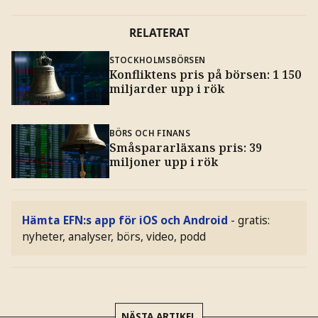
Investor
−7,5
−87
RELATERAT
Hexagon
−6,9
−19
Nordea
−6,8
−41
STOCKHOLMSBÖRSEN
Alfa Laval
−6,4
−14
Konfliktens pris på börsen: 1 150
miljarder upp i rök
SEB
−5,9
−23
SCA
−5,7
−5
BÖRS OCH FINANS
Swedbank
−5,3
−21
Småspararläxans pris: 39
SHB
−4,4
−13
miljoner upp i rök
Ericsson
−3,5
−12
Tele2
−1,4
−2
Telia
−0,5
−1
Hämta EFN:s app för iOS och Android
- gratis:
nyheter, analyser, börs, video, podd
EQT
−0,4
−1
Saab
0,5
2
Evolution
3,5
4
Totalt
−1087
NÄSTA ARTIKEL