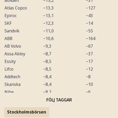
Boliden
−15,2
−31
Atlas Copco
−13,3
−127
Epiroc
−13,1
−43
SKF
−12,3
−14
Sandvik
−11,0
−55
ABB
−10,6
−164
AB Volvo
−9,3
−67
Assa Abloy
−8,7
−37
Essity
−8,5
−17
Lifco
−8,5
−12
Addtech
−8,4
−8
Skanska
−8,4
−10
Nibe
−8,2
−6
H&M
−8,1
−25
FÖLJ TAGGAR
Industrivärden
−7,5
−17
Stockholmsbörsen
Astra Zeneca
−7,5
−219