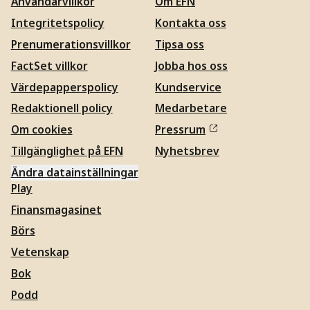
Användarvillkor
Om EFN
Integritetspolicy
Kontakta oss
Prenumerationsvillkor
Tipsa oss
FactSet villkor
Jobba hos oss
Värdepapperspolicy
Kundservice
Redaktionell policy
Medarbetare
Om cookies
Pressrum
Tillgänglighet på EFN
Nyhetsbrev
Ändra datainställningar
Play
Finansmagasinet
Börs
Vetenskap
Bok
Podd