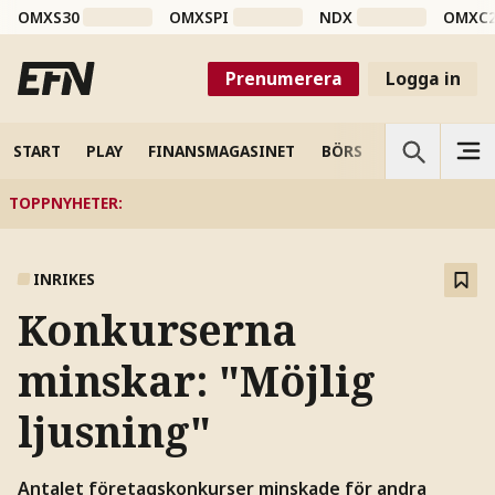
OMXS30
OMXSPI
NDX
OMXC
Prenumerera
Logga in
START
PLAY
FINANSMAGASINET
BÖRS
VETENSKAP
TOPPNYHETER
:
INRIKES
Konkurserna
minskar: "Möjlig
ljusning"
Antalet företagskonkurser minskade för andra