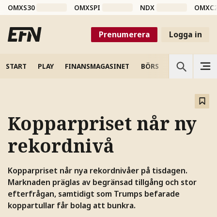
OMXS30
OMXSPI
NDX
OMXC
Prenumerera
Logga in
START
PLAY
FINANSMAGASINET
BÖRS
VETENSKAP
Kopparpriset når ny
rekordnivå
Kopparpriset når nya rekordnivåer på tisdagen.
Marknaden präglas av begränsad tillgång och stor
efterfrågan, samtidigt som Trumps befarade
koppartullar får bolag att bunkra.