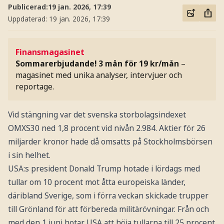
Publicerad:
19 jan. 2026, 17:39
Uppdaterad:
19 jan. 2026, 17:39
Finansmagasinet
Sommarerbjudande! 3 mån för 19 kr/mån
–
magasinet med unika analyser, intervjuer och
reportage.
Vid stängning var det svenska storbolagsindexet
OMXS30 ned 1,8 procent vid nivån 2.984. Aktier för 26
miljarder kronor hade då omsatts på Stockholmsbörsen
i sin helhet.
USA:s president Donald Trump hotade i lördags med
tullar om 10 procent mot åtta europeiska länder,
däribland Sverige, som i förra veckan skickade trupper
till Grönland för att förbereda militärövningar. Från och
med den 1 juni hotar USA att höja tullarna till 25 procent