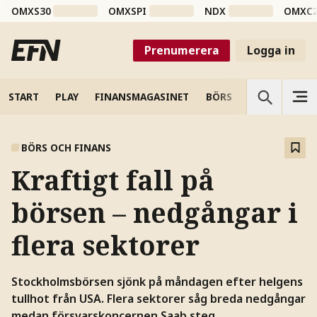
OMXS30
OMXSPI
NDX
OMXC
Prenumerera
Logga in
START
PLAY
FINANSMAGASINET
BÖRS
VETENSKAP
BÖRS OCH FINANS
Kraftigt fall på
börsen – nedgångar i
flera sektorer
Stockholmsbörsen sjönk på måndagen efter helgens
tullhot från USA. Flera sektorer såg breda nedgångar
medan försvarskoncernen Saab steg.