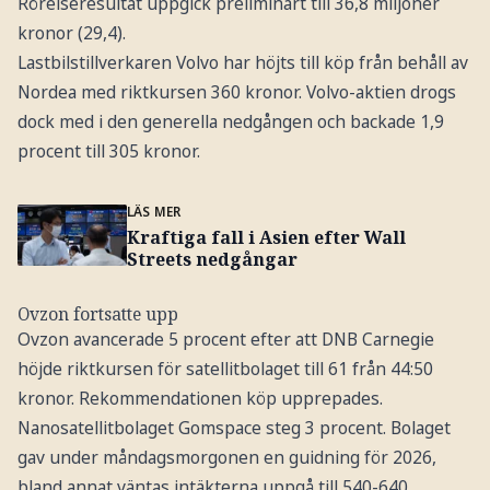
Rörelseresultat uppgick preliminärt till 36,8 miljoner
kronor (29,4).
Lastbilstillverkaren Volvo har höjts till köp från behåll av
Nordea med riktkursen 360 kronor. Volvo-aktien drogs
dock med i den generella nedgången och backade 1,9
procent till 305 kronor.
LÄS MER
Kraftiga fall i Asien efter Wall
Streets nedgångar
Ovzon fortsatte upp
Ovzon avancerade 5 procent efter att DNB Carnegie
höjde riktkursen för satellitbolaget till 61 från 44:50
kronor. Rekommendationen köp upprepades.
Nanosatellitbolaget Gomspace steg 3 procent. Bolaget
gav under måndagsmorgonen en guidning för 2026,
bland annat väntas intäkterna uppgå till 540-640