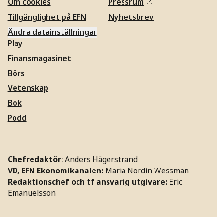
Om cookies
Pressrum
Tillgänglighet på EFN
Nyhetsbrev
Ändra datainställningar
Play
Finansmagasinet
Börs
Vetenskap
Bok
Podd
Chefredaktör:
Anders Hägerstrand
VD, EFN Ekonomikanalen:
Maria Nordin Wessman
Redaktionschef och tf ansvarig utgivare:
Eric
Emanuelsson