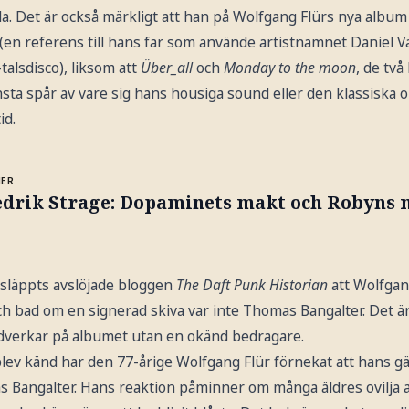
a. Det är också märkligt att han på Wolfgang Flürs nya albu
n referens till hans far som använde artistnamnet Daniel 
alsdisco), liksom att
Über_all
och
Monday to the moon
, de två
nsta spår av vare sig hans housiga sound eller den klassiska
id.
MER
edrik Strage: Dopaminets makt och Robyns 
 släppts avslöjade bloggen
The Daft Punk Historian
att Wolfgang
h bad om en signerad skiva var inte Thomas Bangalter. Det är 
verkar på albumet utan en okänd bedragare.
blev känd har den 77-årige Wolfgang Flür förnekat att hans gäs
Bangalter. Hans reaktion påminner om många äldres ovilja 