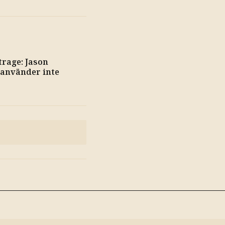
trage: Jason
 använder inte
g