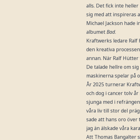
alls. Det fick inte hell
sig med att inspireras 
Michael Jackson hade in
albumet
Bad
.
Kraftwerks ledare Ralf 
den kreativa processen 
annan. När Ralf Hütter f
De talade hellre om sig
maskinerna spelar på os
År 2025 turnerar Kraft
och dog i cancer tolv å
sjunga med i refrängen
våra liv till stor del p
sade att hans oro över t
jag än älskade våra kara
Att Thomas Bangalter sa