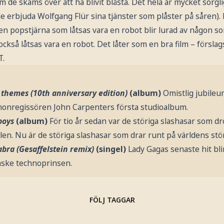
 de skäms över att ha blivit blåsta. Det hela är mycket sorgli
erbjuda Wolfgang Flür sina tjänster som plåster på såren). 
t en popstjärna som låtsas vara en robot blir lurad av någon s
kså låtsas vara en robot. Det låter som en bra film – förslag
T.
 themes (10th anniversary edition)
(album)
Omistlig jubileu
onregissören John Carpenters första studioalbum.
boys
(album)
För tio år sedan var de störiga slashasar som d
n. Nu är de störiga slashasar som drar runt på världens störs
bra (Gesaffelstein remix)
(singel)
Lady Gagas senaste hit blir
nske technoprinsen.
FÖLJ TAGGAR