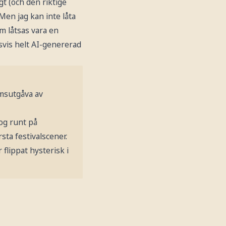
gt (och den riktige
Men jag kan inte låta
om låtsas vara en
svis helt AI-genererad
msutgåva av
rog runt på
ta festivalscener.
 flippat hysterisk i