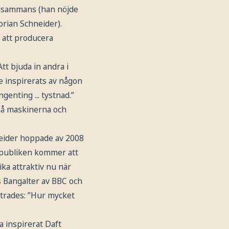
tillsammans (han nöjde
rian Schneider).
 att producera
tt bjuda in andra i
e inspirerats av någon
genting ... tystnad.”
 på maskinerna och
neider hoppade av 2008
r publiken kommer att
ka attraktiv nu när
as Bangalter av BBC och
ittrades: ”Hur mycket
a inspirerat Daft