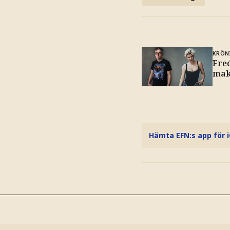
KRÖN
Fre
mak
Hämta EFN:s app för 