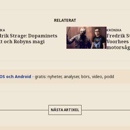
RELATERAT
IKA
KRÖNIKA
drik Strage: Dopaminets
Fredrik S
t och Robyns magi
Voorhees
motorså
iOS och Android
- gratis: nyheter, analyser, börs, video, podd
NÄSTA ARTIKEL