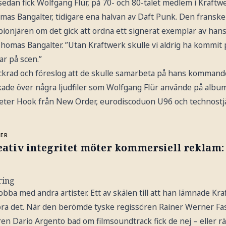
r sedan fick Wolfgang Flür, på 70- och 80-talet medlem i Kraftw
omas Bangalter, tidigare ena halvan av Daft Punk. Den frans
pionjären om det gick att ordna ett signerat exemplar av ha
v Thomas Bangalter. ”Utan Kraftwerk skulle vi aldrig ha kommit
r på scen.”
ickrad och föreslog att de skulle samarbeta på hans komman
ade över några ljudfiler som Wolfgang Flür använde på albu
Peter Hook från New Order, eurodiscoduon U96 och technostj
MER
eativ integritet möter kommersiell reklam:
ring
jobba med andra artister. Ett av skälen till att han lämnade Kr
e göra det. När den berömde tyske regissören Rainer Werner F
en Dario Argento bad om filmsoundtrack fick de nej – eller rä