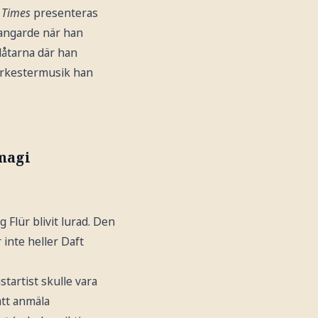
m
Times
presenteras
Vangarde när han
 låtarna där han
 orkestermusik han
magi
 Flür blivit lurad. Den
inte heller Daft
tartist skulle vara
att anmäla