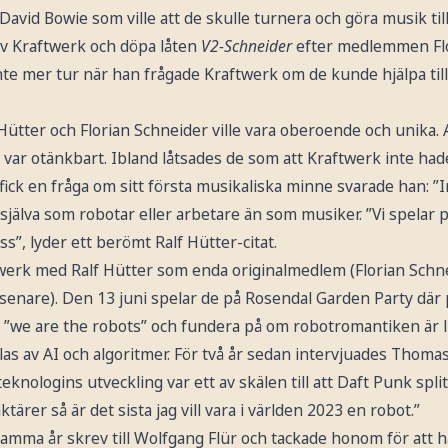
er David Bowie som ville att de skulle turnera och göra musik 
av Kraftwerk och döpa låten
V2-Schneider
efter medlemmen Flo
te mer tur när han frågade Kraftwerk om de kunde hjälpa till
Hütter och Florian Schneider ville vara oberoende och unika. A
var otänkbart. Ibland låtsades de som att Kraftwerk inte had
ick en fråga om sitt första musikaliska minne svarade han: ”In
 själva som robotar eller arbetare än som musiker. ”Vi spelar
s”, lyder ett berömt Ralf Hütter-citat.
werk med Ralf Hütter som enda originalmedlem (Florian Sch
r senare). Den 13 juni spelar de på Rosendal Garden Party dä
 ”we are the robots” och fundera på om robotromantiken är li
räglas av AI och algoritmer. För två år sedan intervjuades Thom
eknologins utveckling var ett av skälen till att Daft Punk spl
ktärer så är det sista jag vill vara i världen 2023 en robot.”
mma år skrev till Wolfgang Flür och tackade honom för att h