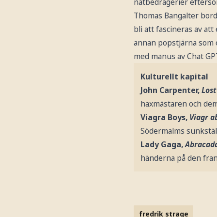
nätbedrägerier eftersom
Thomas Bangalter borde 
bli att fascineras av at
annan popstjärna som oc
med manus av Chat GP
Kulturellt kapital
John Carpenter,
Lost
häxmästaren och dem
Viagra Boys,
Viagr a
Södermalms sunkställe
Lady Gaga,
Abracada
händerna på den fra
fredrik strage