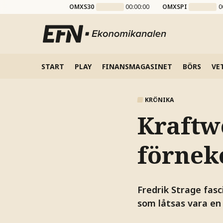
OMXS30
00:00:00
OMXSPI
0
START
PLAY
FINANSMAGASINET
BÖRS
VE
KRÖNIKA
Kraftw
förnek
Fredrik Strage fasc
som låtsas vara en