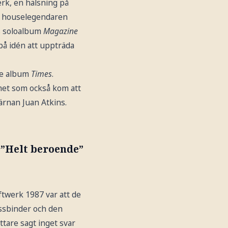
erk, en hälsning på
ke houselegendaren
ns soloalbum
Magazine
 på idén att uppträda
de album
Times
.
met som också kom att
ärnan Juan Atkins.
 ”Helt beroende”
aftwerk 1987 var att de
assbinder och den
ttare sagt inget svar