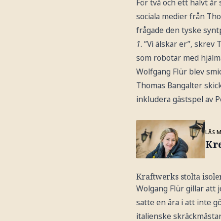
För två och ett halvt å
sociala medier från Th
frågade den tyske synt
1
. ”Vi älskar er”, skre
som robotar med hjälma
Wolfgang Flür blev sm
Thomas Bangalter skick
inkludera gästspel av 
LÄS 
Kr
Kraftwerks stolta isole
Wolgang Flür gillar att 
satte en ära i att int
italienske skräckmästar