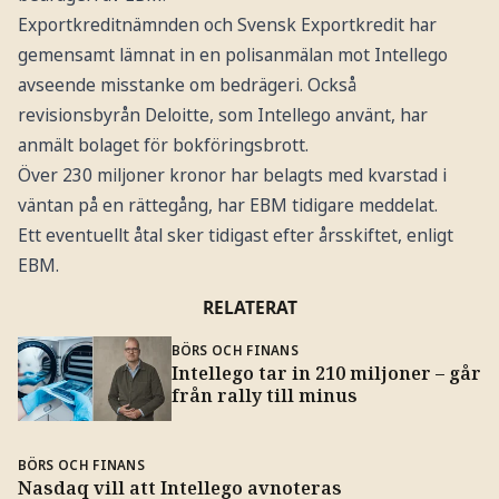
Exportkreditnämnden och Svensk Exportkredit har
gemensamt lämnat in en polisanmälan mot Intellego
avseende misstanke om bedrägeri. Också
revisionsbyrån Deloitte, som Intellego använt, har
anmält bolaget för bokföringsbrott.
Över 230 miljoner kronor har belagts med kvarstad i
väntan på en rättegång, har EBM tidigare meddelat.
Ett eventuellt åtal sker tidigast efter årsskiftet, enligt
EBM.
RELATERAT
BÖRS OCH FINANS
Intellego tar in 210 miljoner – går
från rally till minus
BÖRS OCH FINANS
Nasdaq vill att Intellego avnoteras