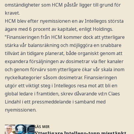
omständigheter som HCM påstår ligger till grund för
kravet.
HCM blev efter nyemissionen en av Intellegos största
ägare med 6 procent av kapitalet, enligt Holdings.
”Finansieringen från HCM kommer dock att ytterligare
stärka vår balansräkning och möjliggöra en snabbare
tillväxt än tidigare planerat, både organiskt genom att
expandera försäljningen av dosimetrar via fler kanaler
och genom förvärv som ytterligare ökar vår skala inom
nyckelkategorier såsom dosimetrar. Finansieringen
utgör ett viktigt steg i Intellegos resa mot att bli en
global ledare i framtiden, skrev dåvarande vd:n Claes
Lindahl i ett pressmeddelande i samband med
nyemissionen.
LÄS MER
Ytterligare Intellego-topp misstänkt