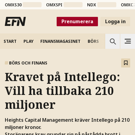
OMXS30
OMXSPI
NDX
OMXC
Prenumerera
Logga in
START
PLAY
FINANSMAGASINET
BÖRS
VETENSKAP
BÖRS OCH FINANS
Kravet på Intellego:
Vill ha tillbaka 210
miljoner
Heights Capital Management kräver Intellego på 210
miljoner kronor.
Storägarens krav grundar sig på påstådda brott i