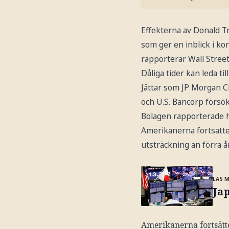
Effekterna av Donald Tr
som ger en inblick i 
rapporterar Wall Street
Dåliga tider kan leda t
Jättar som JP Morgan C
och U.S. Bancorp försö
Bolagen rapporterade hö
Amerikanerna fortsatte
utsträckning än förra å
LÄS 
Ja
Amerikanerna fortsätte