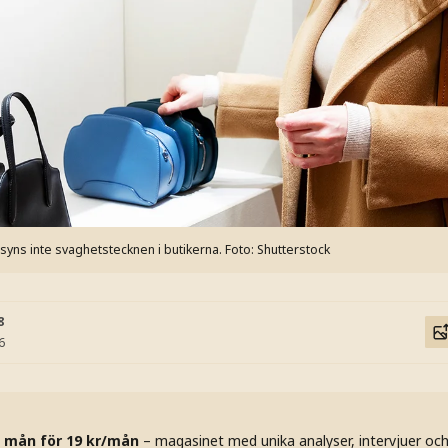
 syns inte svaghetstecknen i butikerna.
Foto: Shutterstock
8
6
 mån för 19 kr/mån
– magasinet med unika analyser, intervjuer oc