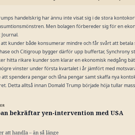
umps handelskrig har ännu inte visat sig i de stora kontokor
konsumtionsmönstren. Men bolagen förbereder sig för en eko
 Journal.
ill att kunder både konsumerar mindre och får svårt att betala 
hase och Citigroup bygger därför upp buffertar, Synchrony st
ker hitta rikare kunder som klarar en ekonomisk nedgång bätt
gre vinster under första kvartalet i år jämfört med motsvara
 att spendera pengar och låna pengar samt skaffa nya kontok
ret. Detta alltså innan Domald Trump började höja tullar mass
MER
pan bekräftar yen-intervention med USA
r att handla – än så länge