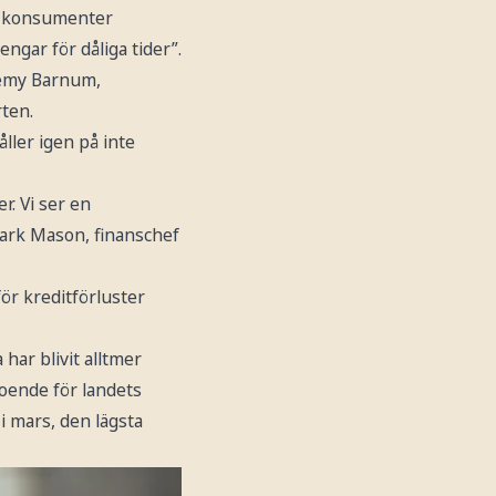
a konsumenter
ngar för dåliga tider”.
eremy Barnum,
rten.
ller igen på inte
r. Vi ser en
Mark Mason, finanschef
ör kreditförluster
ar blivit alltmer
roende för landets
i mars, den lägsta