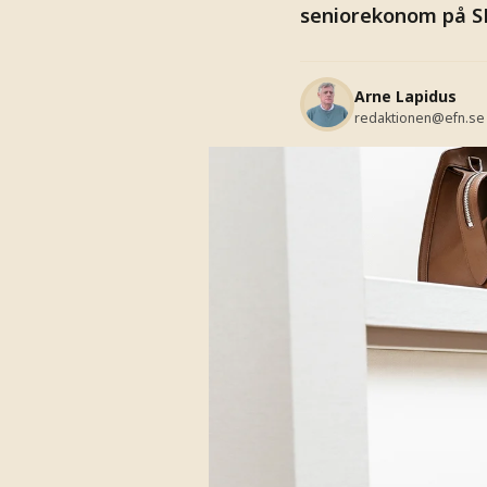
seniorekonom på S
Arne Lapidus
redaktionen@efn.se