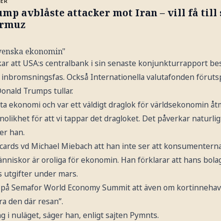
MER
mp avblåste attacker mot Iran – vill få till
rmuz
svenska ekonomin"
ar att USA:s centralbank i sin senaste konjunkturrapport bes
inbromsningsfas. Också Internationella valutafonden förutspår
onald Trumps tullar.
ta ekonomi och var ett väldigt draglok för världsekonomin åtm
nolikhet för att vi tappar det dragloket. Det påverkar naturli
er han.
cards vd Michael Miebach att han inte ser att konsumentern
änniskor är oroliga för ekonomin. Han förklarar att hans bol
s utgifter under mars.
på Semafor World Economy Summit att även om kortinnehavar
öra den där resan”.
g i nuläget, säger han, enligt sajten Pymnts.