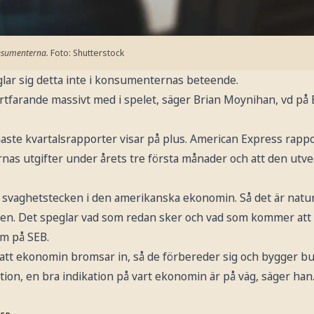
nsumenterna.
Foto: Shutterstock
lar sig detta inte i konsumenternas beteende.
farande massivt med i spelet, säger Brian Moynihan, vd på Ba
ste kvartalsrapporter visar på plus. American Express rappo
nas utgifter under årets tre första månader och att den utve
e svaghetstecken i den amerikanska ekonomin. Så det är naturli
onen. Det speglar vad som redan sker och vad som kommer att
m på SEB.
att ekonomin bromsar in, så de förbereder sig och bygger buf
tion, en bra indikation på vart ekonomin är på väg, säger han