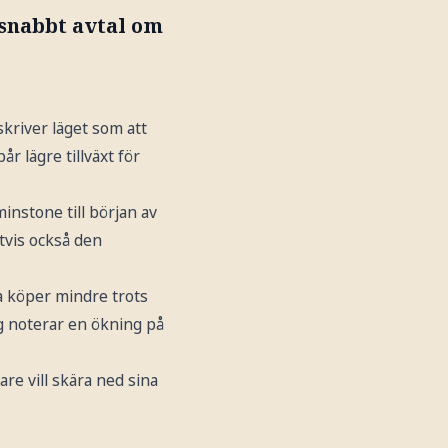
 snabbt avtal om
kriver läget som att
 lägre tillväxt för
instone till början av
gtvis också den
a köper mindre trots
ag noterar en ökning på
e vill skära ned sina