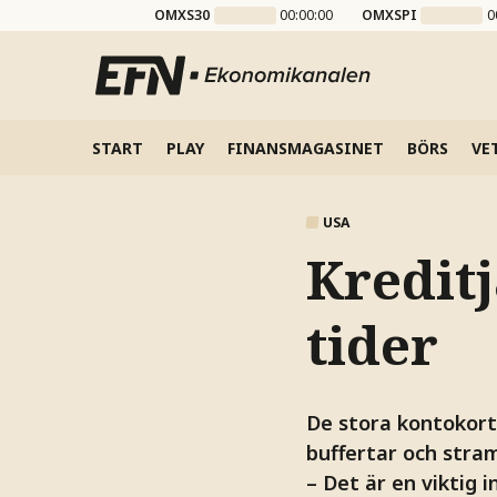
OMXS30
00:00:00
OMXSPI
0
START
PLAY
FINANSMAGASINET
BÖRS
VE
USA
Kredit
tider
De stora kontokorts
buffertar och stram
– Det är en viktig 