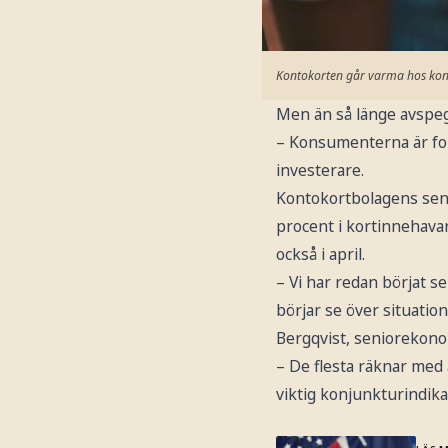
Kontokorten går varma hos ko
Men än så länge avspeg
– Konsumenterna är fort
investerare.
Kontokortbolagens sena
procent i kortinnehavar
också i april.
– Vi har redan börjat s
börjar se över situati
Bergqvist, seniorekono
– De flesta räknar med 
viktig konjunkturindika