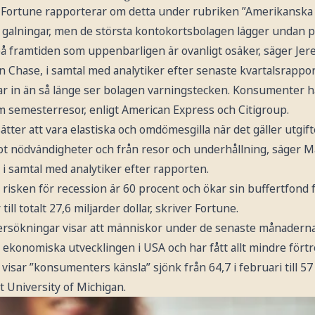
 Fortune rapporterar om detta under rubriken ”Amerikansk
 galningar, men de största kontokortsbolagen lägger undan pe
 på framtiden som uppenbarligen är ovanligt osäker, säger J
 Chase, i samtal med analytiker efter senaste kvartalsrappo
r in än så länge ser bolagen varningstecken. Konsumenter hå
m semesterresor, enligt American Express och Citigroup.
ter att vara elastiska och omdömesgilla när det gäller utgifte
mot nödvändigheter och från resor och underhållning, säger 
 i samtal med analytiker efter rapporten.
isken för recession är 60 procent och ökar sin buffertfond f
ill totalt 27,6 miljarder dollar, skriver Fortune.
rsökningar visar att människor under de senaste månaderna h
 ekonomiska utvecklingen i USA och har fått allt mindre fört
visar ”konsumenters känsla” sjönk från 64,7 i februari till 57 
t University of Michigan.