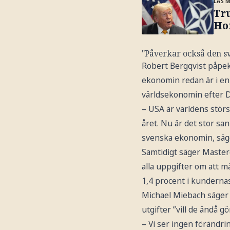
LÄS 
Tru
Ho
"Påverkar också den 
Robert Bergqvist påpek
ekonomin redan är i en 
världsekonomin efter D
– USA är världens störs
året. Nu är det stor san
svenska ekonomin, säg
Samtidigt säger Master
alla uppgifter om att m
1,4 procent i kunderna
Michael Miebach säger 
utgifter ”vill de ändå g
– Vi ser ingen förändrin