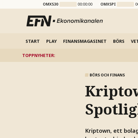
OMXS30
00:00:00
OMXSPI
0
START
PLAY
FINANSMAGASINET
BÖRS
VE
TOPPNYHETER
:
BÖRS OCH FINANS
Kripto
Spotli
Kriptown, ett bolag