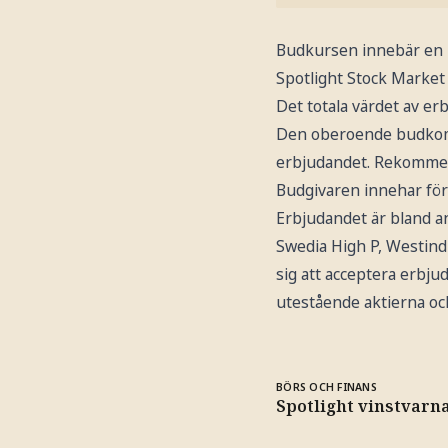
Budkursen innebär en 
Spotlight Stock Market 
Det totala värdet av erb
Den oberoende budkomm
erbjudandet. Rekommend
Budgivaren innehar för 
Erbjudandet är bland an
Swedia High P, Westind
sig att acceptera erbju
utestående aktierna och
BÖRS OCH FINANS
Spotlight vinstvarn