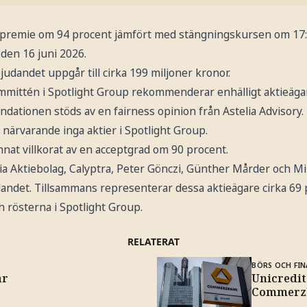
premie om 94 procent jämfört med stängningskursen om 17:
den 16 juni 2026.
judandet uppgår till cirka 199 miljoner kronor.
ittén i Spotlight Group rekommenderar enhälligt aktieägar
ationen stöds av en fairness opinion från Astelia Advisory.
närvarande inga aktier i Spotlight Group.
nat villkorat av en acceptgrad om 90 procent.
ia Aktiebolag, Calyptra, Peter Gönczi, Günther Mårder och Mi
dandet. Tillsammans representerar dessa aktieägare cirka 69 
 rösterna i Spotlight Group.
RELATERAT
BÖRS OCH FIN
ar
Unicredit
Commerz