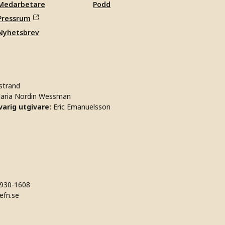
Medarbetare
Podd
Pressrum
Nyhetsbrev
strand
aria Nordin Wessman
arig utgivare:
Eric Emanuelsson
930-1608
efn.se