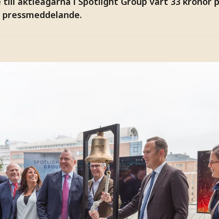
ill aktieägarna i Spotlight Group värt 33 kronor p
t pressmeddelande.