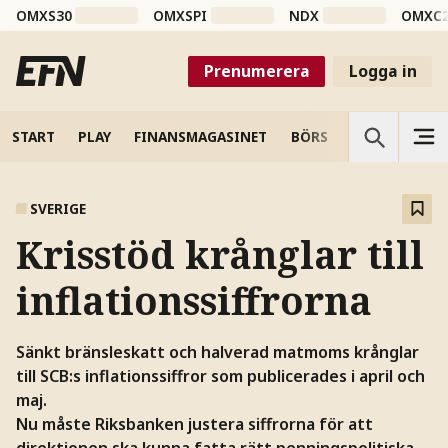
OMXS30
OMXSPI
NDX
OMXC
Prenumerera
Logga in
START
PLAY
FINANSMAGASINET
BÖRS
VETENSKAP
SVERIGE
Krisstöd krånglar till
inflationssiffrorna
Sänkt bränsleskatt och halverad matmoms krånglar
till SCB:s inflationssiffror som publicerades i april och
maj.
Nu måste Riksbanken justera siffrorna för att
direktionen ska kunna fatta rätt penningspolitiska