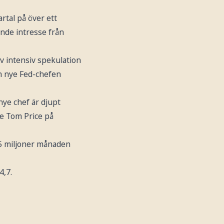
artal på över ett
nde intresse från
av intensiv spekulation
en nye Fed-chefen
nye chef är djupt
e Tom Price på
585 miljoner månaden
4,7.