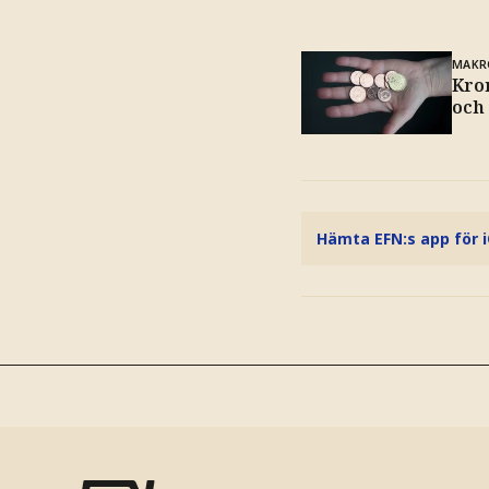
MAKR
Kro
och
Hämta EFN:s app för 