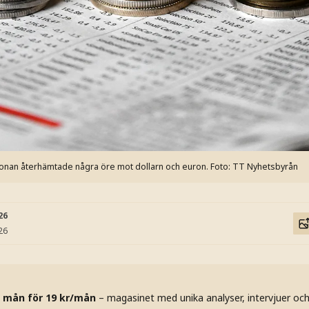
ronan återhämtade några öre mot dollarn och euron.
Foto: TT Nyhetsbyrån
26
26
 mån för 19 kr/mån
– magasinet med unika analyser, intervjuer oc