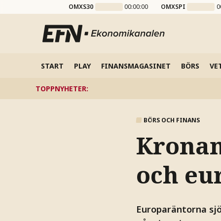
OMXS30
00:00:00
OMXSPI
0
START
PLAY
FINANSMAGASINET
BÖRS
VE
TOPPNYHETER
:
BÖRS OCH FINANS
Kronan
och eu
Europaräntorna sjö