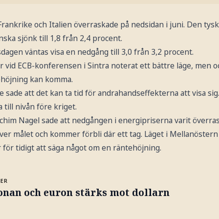
Frankrike och Italien överraskade på nedsidan i juni. Den tyska 
ka sjönk till 1,8 från 2,4 procent.
agen väntas visa en nedgång till 3,0 från 3,2 procent.
 vid ECB-konferensen i Sintra noterat ett bättre läge, men ock
tehöjning kan komma.
sade att det kan ta tid för andrahandseffekterna att visa sig
 till nivån före kriget.
him Nagel sade att nedgången i energipriserna varit överra
 över målet och kommer förbli där ett tag. Läget i Mellanöster
r för tidigt att säga något om en räntehöjning.
MER
onan och euron stärks mot dollarn