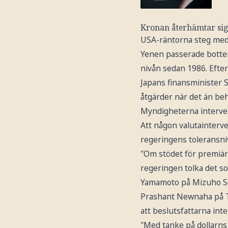
Kronan återhämtar sig
USA-räntorna steg med 
Yenen passerade bottenn
nivån sedan 1986. Efter
Japans finansminister 
åtgärder när det än be
Myndigheterna interven
Att någon valutainterv
regeringens toleransniv
"Om stödet för premiär
regeringen tolka det so
Yamamoto på Mizuho Sec
Prashant Newnaha på TD 
att beslutsfattarna int
"Med tanke på dollarns 