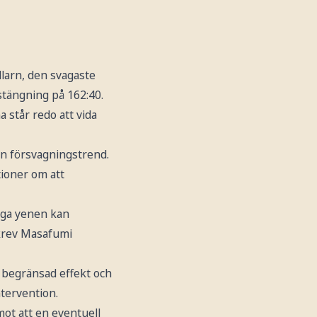
llarn, den svagaste
stängning på 162:40.
står redo att vida
n försvagningstrend.
tioner om att
vaga yenen kan
skrev Masafumi
t begränsad effekt och
ntervention.
mot att en eventuell