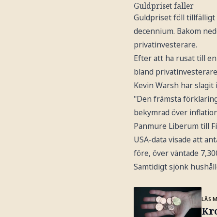
Guldpriset faller
Guldpriset föll tillfäll
decennium. Bakom nedgå
privatinvesterare.
Efter att ha rusat till 
bland privatinvesterar
Kevin Warsh har slagit 
"Den främsta förklaring
bekymrad över inflatio
Panmure Liberum till Fi
USA-data visade att ant
före, över väntade 7,30
Samtidigt sjönk hushålle
LÄS 
Kr