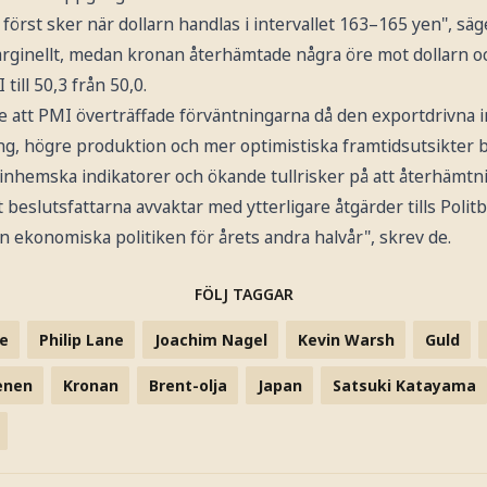
 först sker när dollarn handlas i intervallet 163–165 yen", s
rginellt, medan kronan återhämtade några öre mot dollarn o
till 50,3 från 50,0.
att PMI överträffade förväntningarna då den exportdrivna i
ng, högre produktion och mer optimistiska framtidsutsikter b
 inhemska indikatorer och ökande tullrisker på att återhämtn
att beslutsfattarna avvaktar med ytterligare åtgärder tills Polit
 ekonomiska politiken för årets andra halvår", skrev de.
FÖLJ TAGGAR
e
Philip Lane
Joachim Nagel
Kevin Warsh
Guld
enen
Kronan
Brent-olja
Japan
Satsuki Katayama