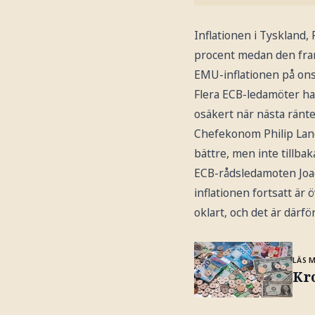
Inflationen i Tyskland, 
procent medan den frans
EMU-inflationen på onsd
Flera ECB-ledamöter har
osäkert när nästa rän
Chefekonom Philip Lane 
bättre, men inte tillbaka
ECB-rådsledamoten Joac
inflationen fortsatt är
oklart, och det är därfö
LÄS 
Kr