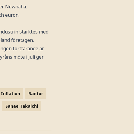
äger Newnaha.
ch euron.
ndustrin stärktes med
land företagen.
ingen fortfarande är
byråns möte i juli ger
Inflation
Räntor
Sanae Takaichi