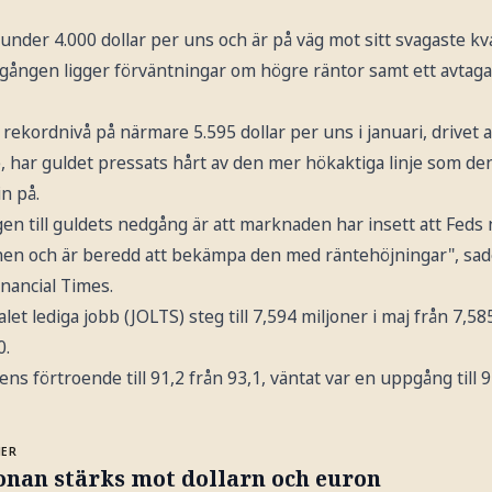
igt under 4.000 dollar per uns och är på väg mot sitt svagaste kv
ngen ligger förväntningar om högre räntor samt ett avtaga
en rekordnivå på närmare 5.595 dollar per uns i januari, drivet 
e, har guldet pressats hårt av den mer hökaktiga linje som d
in på.
en till guldets nedgång är att marknaden har insett att Feds 
nen och är beredd att bekämpa den med räntehöjningar", sad
nancial Times.
alet lediga jobb (JOLTS) steg till 7,594 miljoner i maj från 7,
0.
ns förtroende till 91,2 från 93,1, väntat var en uppgång till 9
MER
onan stärks mot dollarn och euron