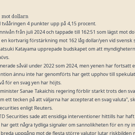
 mot dollarn
tvååringen 4 punkter upp på 4,15 procent.
ivån från juli 2024 och tappade till 162:51 som lägst mot do
 en kortvarig förstärkning mot 162 låg dollar/yen vid svensk 
Satsuki Katayama upprepade budskapet om att myndigheterna 
hövs.
erade såväl under 2022 som 2024, men yenen har fortsatt e
ention ännu inte har genomförts har gett upphov till spekula
å för en svag yen har höjts.
minister Sanae Takaichis regering förblir starkt trots den s
m ett tecken på att väljarna har accepterat en svag valuta", 
urities enligt Reuters.
Securities sade att ensidiga interventioner hittills har haf
e har gett några tydliga signaler om sannolikheten för en ny i
breda uppgång mot de flesta större valutor lutar riskbilden 