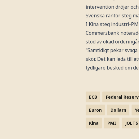
intervention dröjer och
Svenska räntor steg ma
I Kina steg industri-PMI 
Commerzbank noterade 
stöd av ökad orderingå
"Samtidigt pekar svaga
skör. Det kan leda till 
tydligare besked om den
ECB
Federal Reserv
Euron
Dollarn
Y
Kina
PMI
JOLTS