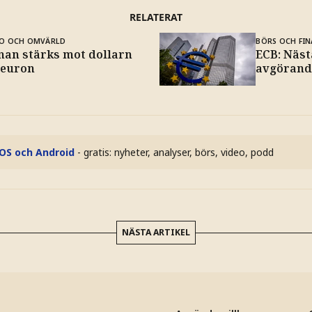
RELATERAT
O OCH OMVÄRLD
BÖRS OCH FIN
nan stärks mot dollarn
ECB: Näst
 euron
avgörand
iOS och Android
- gratis: nyheter, analyser, börs, video, podd
NÄSTA ARTIKEL