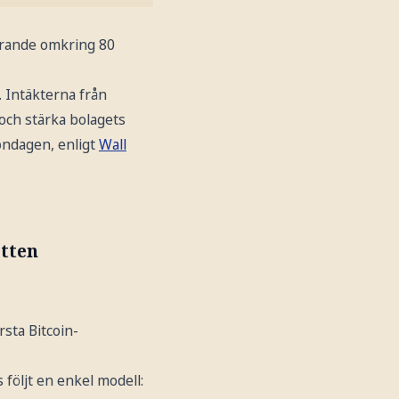
varande omkring 80
. Intäkterna från
 och stärka bolagets
söndagen, enligt
Wall
otten
rsta Bitcoin-
s följt en enkel modell: