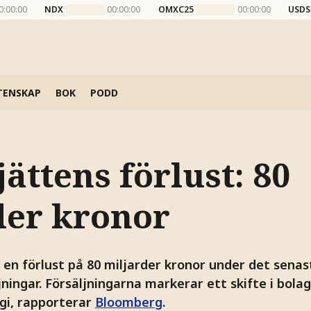
0:00:00
NDX
00:00:00
OMXC25
00:00:00
USDS
TENSKAP
BOK
PODD
ättens förlust: 80
der kronor
 en förlust på 80 miljarder kronor under det senas
ljningar. Försäljningarna markerar ett skifte i bola
egi, rapporterar
Bloomberg
.