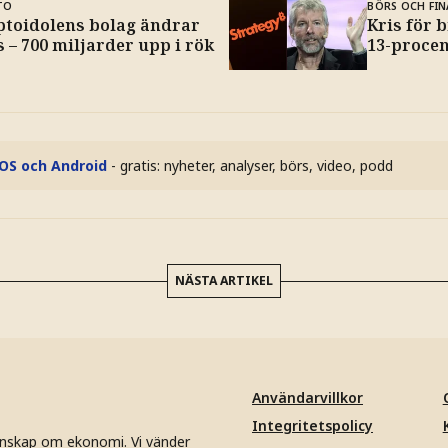
TO
BÖRS OCH FIN
ptoidolens bolag ändrar
Kris för 
 – 700 miljarder upp i rök
13-procen
iOS och Android
- gratis: nyheter, analyser, börs, video, podd
NÄSTA ARTIKEL
Användarvillkor
Integritetspolicy
unskap om ekonomi. Vi vänder