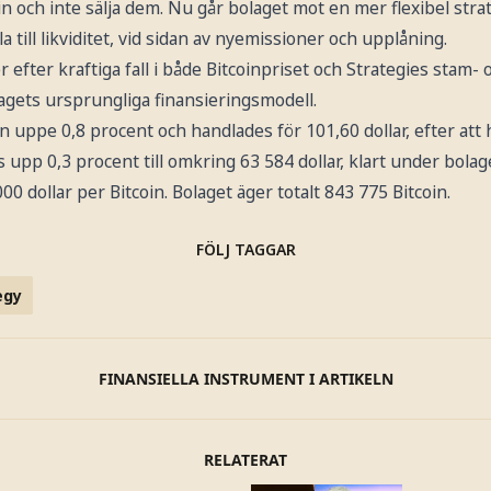
oin och inte sälja dem. Nu går bolaget mot en mer flexibel stra
 till likviditet, vid sidan av nyemissioner och upplåning.
fter kraftiga fall i både Bitcoinpriset och Strategies stam- 
lagets ursprungliga finansieringsmodell.
en uppe 0,8 procent och handlades för 101,60 dollar, efter att 
as upp 0,3 procent till omkring 63 584 dollar, klart under bola
00 dollar per Bitcoin. Bolaget äger totalt 843 775 Bitcoin.
FÖLJ TAGGAR
egy
FINANSIELLA INSTRUMENT I ARTIKELN
RELATERAT