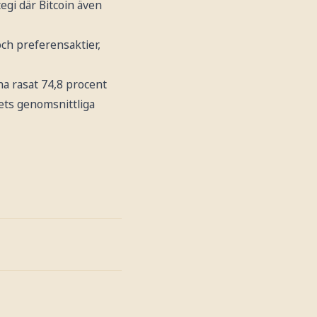
tegi där Bitcoin även
och preferensaktier,
ha rasat 74,8 procent
gets genomsnittliga