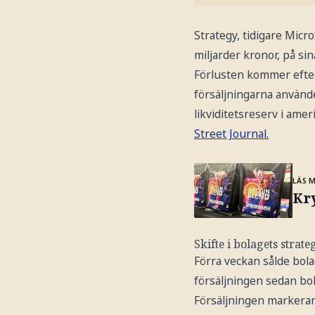
Strategy, tidigare Micr
miljarder kronor, på sin
Förlusten kommer efter 
försäljningarna använde
likviditetsreserv i amer
Street Journal.
LÄS 
Kry
Skifte i bolagets strate
Förra veckan sålde bolag
försäljningen sedan bo
Försäljningen markerar e