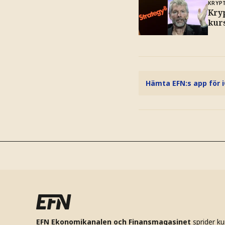
KRYP
Kry
kurs
Hämta EFN:s app för 
EFN Ekonomikanalen och Finansmagasinet
sprider k