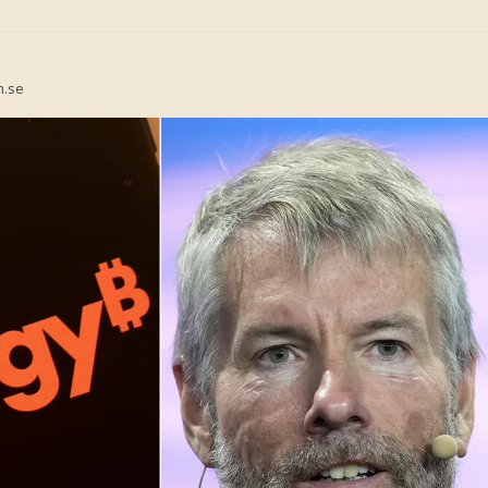
e
n.se