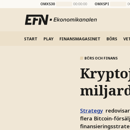
OMXS30
00:00:00
OMXSPI
0
START
PLAY
FINANSMAGASINET
BÖRS
VE
BÖRS OCH FINANS
Kryptoj
miljar
Strategy
redovisar
flera Bitcoin-försä
finansieringsstrat