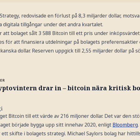
oStrategy, redovisade en förlust på 8,3 miljarder dollar, mots
a digitala tillgångar under det andra kvartalet.
att bolaget sålt 3 588 Bitcoin till ett pris under inköpsvärdet
s för att finansiera utdelningar på bolagets preferensaktier
ikanska dollar. Reserven uppgick till 2,55 miljarder dollar på 
MER
ptovintern drar in – bitcoin nära kritisk b
gi
et Bitcoin till ett värde av 216 miljoner dollar. Det var den stö
laget började bygga upp sitt innehav 2020, enligt
Bloomberg
.
tt skifte i bolagets strategi. Michael Saylors bolag har hittill