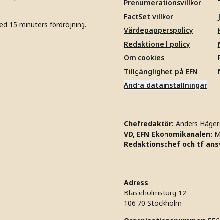
Prenumerationsvillkor
FactSet villkor
ed 15 minuters fördröjning.
Värdepapperspolicy
Redaktionell policy
Om cookies
Tillgänglighet på EFN
Ändra datainställningar
Chefredaktör:
Anders Häger
VD, EFN Ekonomikanalen:
M
Redaktionschef och tf ansv
Adress
Blasieholmstorg 12
106 70 Stockholm