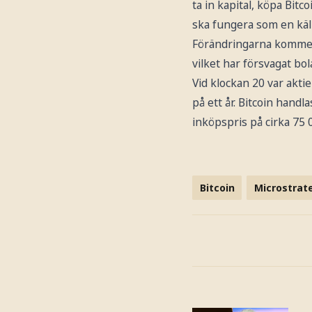
ta in kapital, köpa Bitc
ska fungera som en källa
Förändringarna kommer e
vilket har försvagat bo
Vid klockan 20 var akti
på ett år. Bitcoin handl
inköpspris på cirka 75 0
Bitcoin
Microstrat