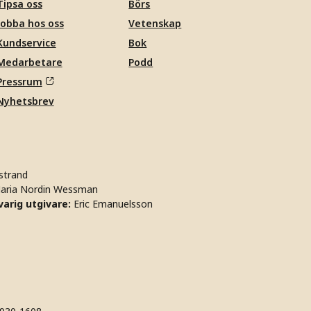
Tipsa oss
Börs
Jobba hos oss
Vetenskap
Kundservice
Bok
Medarbetare
Podd
Pressrum
Nyhetsbrev
strand
aria Nordin Wessman
arig utgivare:
Eric Emanuelsson