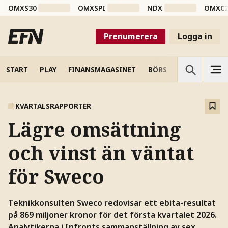
OMXS30
OMXSPI
NDX
OMXC
Prenumerera
Logga in
START
PLAY
FINANSMAGASINET
BÖRS
VETENSKAP
KVARTALSRAPPORTER
Lägre omsättning
och vinst än väntat
för Sweco
Teknikkonsulten Sweco redovisar ett ebita-resultat
på 869 miljoner kronor för det första kvartalet 2026.
Analytikerna i Infronts sammanställning av sex