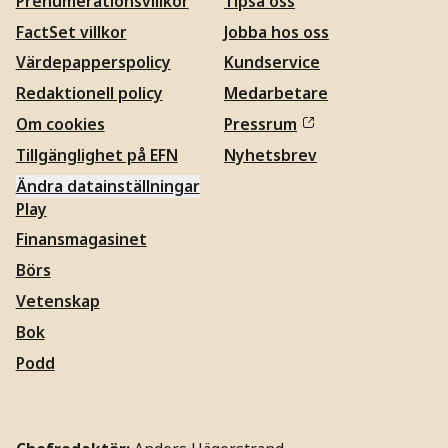
Prenumerationsvillkor
Tipsa oss
FactSet villkor
Jobba hos oss
Värdepapperspolicy
Kundservice
Redaktionell policy
Medarbetare
Om cookies
Pressrum
Tillgänglighet på EFN
Nyhetsbrev
Ändra datainställningar
Play
Finansmagasinet
Börs
Vetenskap
Bok
Podd