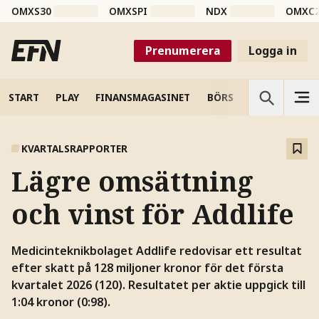
OMXS30
OMXSPI
NDX
OMXC
Prenumerera
Logga in
START
PLAY
FINANSMAGASINET
BÖRS
VETENSKAP
KVARTALSRAPPORTER
Lägre omsättning
och vinst för Addlife
Medicinteknikbolaget Addlife redovisar ett resultat
efter skatt på 128 miljoner kronor för det första
kvartalet 2026 (120). Resultatet per aktie uppgick till
1:04 kronor (0:98).