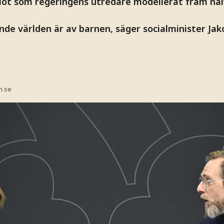
riot som regeringens utredare modellerat fram hal
nde världen är av barnen, säger socialminister Ja
n.se