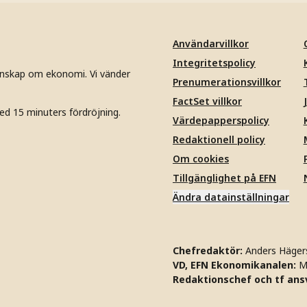
Användarvillkor
Integritetspolicy
unskap om ekonomi. Vi vänder
Prenumerationsvillkor
FactSet villkor
ed 15 minuters fördröjning.
Värdepapperspolicy
Redaktionell policy
Om cookies
Tillgänglighet på EFN
Ändra datainställningar
Chefredaktör:
Anders Häger
VD, EFN Ekonomikanalen:
M
Redaktionschef och tf ansv