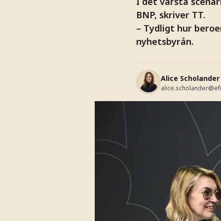
I det värsta scena
BNP, skriver TT.
– Tydligt hur beroe
nyhetsbyrån.
Alice Scholander
alice.scholander@ef