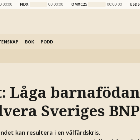
0:00:00
NDX
00:00:00
OMXC25
00:00:00
USDS
TENSKAP
BOK
PODD
: Låga barnafödan
lvera Sveriges BNP
det kan resultera i en välfärdskris.