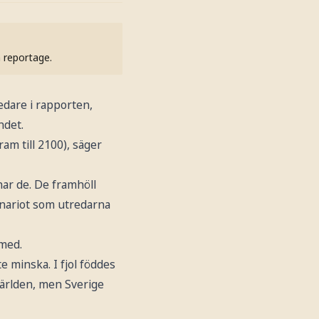
h reportage.
dare i rapporten,
ndet.
ram till 2100), säger
ar de. De framhöll
enariot som utredarna
smed.
e minska. I fjol föddes
 världen, men Sverige