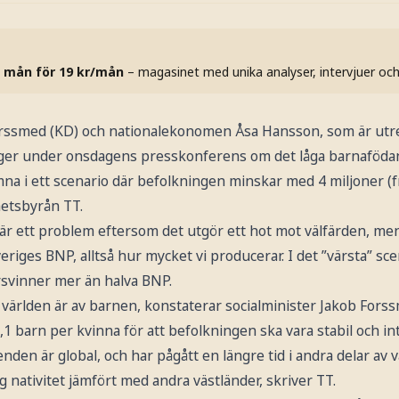
 mån för 19 kr/mån
– magasinet med unika analyser, intervjuer oc
orssmed (KD) och nationalekonomen Åsa Hansson, som är utre
inger under onsdagens presskonferens om det låga barnaföda
amna i ett scenario där befolkningen minskar med 4 miljoner (f
etsbyrån TT.
r ett problem eftersom det utgör ett hot mot välfärden, men
riges BNP, alltså hur mycket vi producerar. I det ”värsta” sc
rsvinner mer än halva BNP.
 världen är av barnen, konstaterar socialminister Jakob Fors
,1 barn per kvinna för att befolkningen ska vara stabil och int
enden är global, och har pågått en längre tid i andra delar av
ög nativitet jämfört med andra västländer, skriver TT.