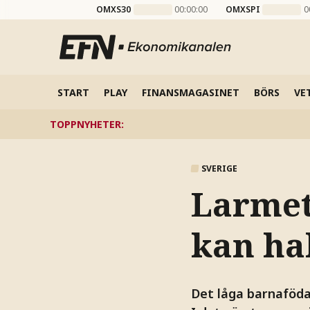
OMXS30
00:00:00
OMXSPI
0
START
PLAY
FINANSMAGASINET
BÖRS
VE
TOPPNYHETER
:
SVERIGE
Larmet
kan ha
Det låga barnafödan