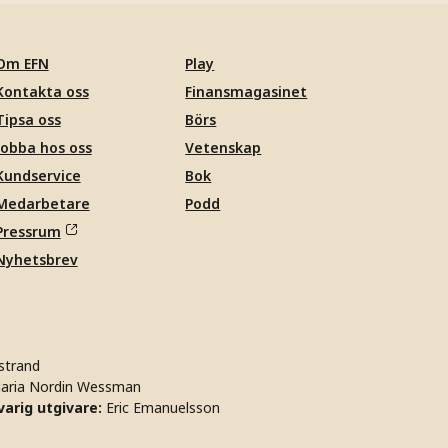
Om EFN
Play
Kontakta oss
Finansmagasinet
Tipsa oss
Börs
Jobba hos oss
Vetenskap
Kundservice
Bok
Medarbetare
Podd
Pressrum
Nyhetsbrev
strand
aria Nordin Wessman
arig utgivare:
Eric Emanuelsson