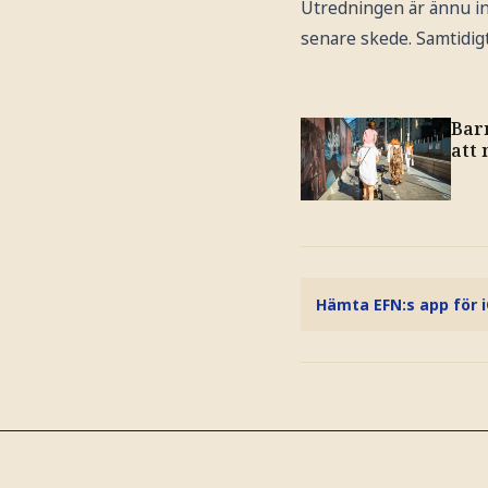
Utredningen är ännu int
senare skede. Samtidigt
Bar
att 
Hämta EFN:s app för 