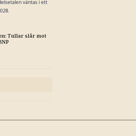
elsetalen väntas i ett
2028.
n: Tullar slår mot
 BNP