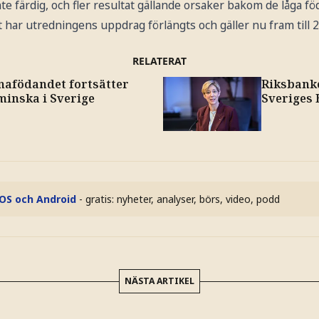
e färdig, och fler resultat gällande orsaker bakom de låga föd
 har utredningens uppdrag förlängts och gäller nu fram till 
RELATERAT
nafödandet fortsätter
Riksbanke
minska i Sverige
Sveriges
iOS och Android
- gratis: nyheter, analyser, börs, video, podd
NÄSTA ARTIKEL