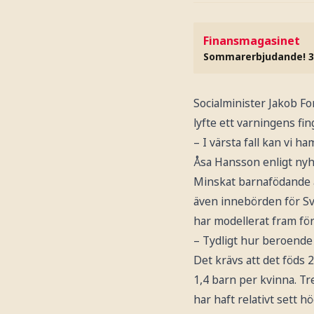
Finansmagasinet
Sommarerbjudande! 3
Socialminister Jakob F
lyfte ett varningens f
– I värsta fall kan vi h
Åsa Hansson enligt nyh
Minskat barnafödande ä
även innebörden för Sve
har modellerat fram fö
– Tydligt hur beroende
Det krävs att det föds 2
1,4 barn per kvinna. Tr
har haft relativt sett h