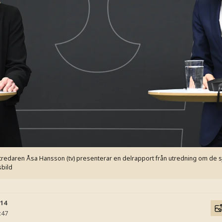
utredaren Åsa Hansson (tv) presenterar en delrapport från utredning om de 
sbild
:14
:47