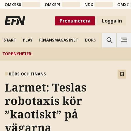
OMXS30
OMXSPI
NDX
OMXC
Prenumerera
Logga in
START
PLAY
FINANSMAGASINET
BÖRS
VETENSKAP
TOPPNYHETER
:
BÖRS OCH FINANS
Larmet: Teslas
robotaxis kör
”kaotiskt” på
vägarna