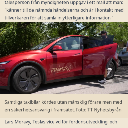
talesperson från myndigheten uppgav i ett mail att man:
"känner till de nämnda händelserna och är i kontakt med
tillverkaren för att samla in ytterligare information."
Samtliga taxibilar kördes utan mänsklig förare men med
en säkerhetsansvarig i framsätet.
Foto: TT Nyhetsbyrån
Lars Moravy, Teslas vice vd för fordonsutveckling, och