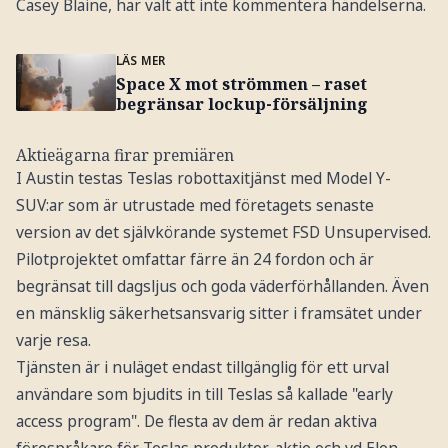
Casey Blaine, har valt att inte kommentera händelserna.
LÄS MER
Space X mot strömmen – raset
begränsar lockup-försäljning
Aktieägarna firar premiären
I Austin testas Teslas robottaxitjänst med Model Y-
SUV:ar som är utrustade med företagets senaste
version av det självkörande systemet FSD Unsupervised.
Pilotprojektet omfattar färre än 24 fordon och är
begränsat till dagsljus och goda väderförhållanden. Även
en mänsklig säkerhetsansvarig sitter i framsätet under
varje resa.
Tjänsten är i nuläget endast tillgänglig för ett urval
användare som bjudits in till Teslas så kallade "early
access program". De flesta av dem är redan aktiva
förespråkare för Teslas produkter, aktie och vd Elon