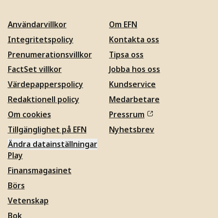
Användarvillkor
Om EFN
Integritetspolicy
Kontakta oss
Prenumerationsvillkor
Tipsa oss
FactSet villkor
Jobba hos oss
Värdepapperspolicy
Kundservice
Redaktionell policy
Medarbetare
Om cookies
Pressrum
Tillgänglighet på EFN
Nyhetsbrev
Ändra datainställningar
Play
Finansmagasinet
Börs
Vetenskap
Bok