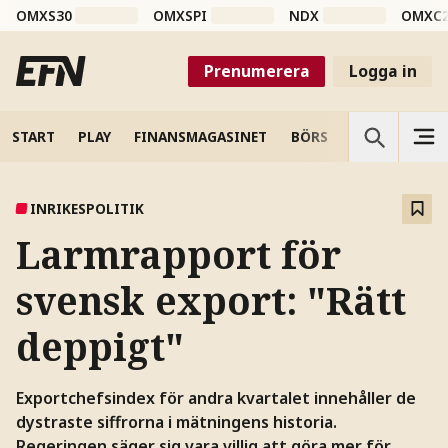
OMXS30
OMXSPI
NDX
OMXC
Prenumerera
Logga in
START
PLAY
FINANSMAGASINET
BÖRS
VETENSKAP
INRIKESPOLITIK
Larmrapport för
svensk export: "Rätt
deppigt"
Exportchefsindex för andra kvartalet innehåller de
dystraste siffrorna i mätningens historia.
Regeringen säger sig vara villig att göra mer för