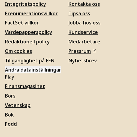
Integritetspolicy
Kontakta oss
Prenumerationsvillkor
Tipsa oss
FactSet villkor
Jobba hos oss
Värdepapperspolicy
Kundservice
Redaktionell policy
Medarbetare
Om cookies
Pressrum
Tillgänglighet på EFN
Nyhetsbrev
Ändra datainställningar
Play
Finansmagasinet
Börs
Vetenskap
Bok
Podd