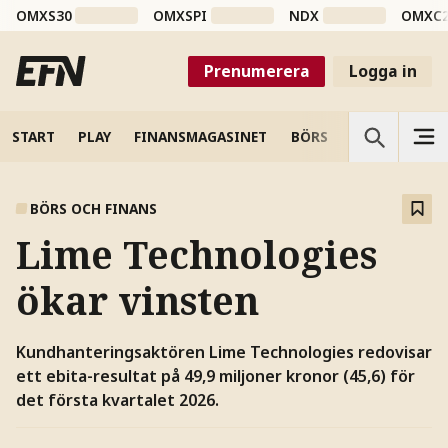
OMXS30
OMXSPI
NDX
OMXC
Prenumerera
Logga in
START
PLAY
FINANSMAGASINET
BÖRS
VETENSKAP
BÖRS OCH FINANS
Lime Technologies
ökar vinsten
Kundhanteringsaktören Lime Technologies redovisar
ett ebita-resultat på 49,9 miljoner kronor (45,6) för
det första kvartalet 2026.