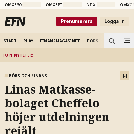
OMXS30
OMXSPI
NDX
OMXC
Prenumerera
Logga in
START
PLAY
FINANSMAGASINET
BÖRS
VETENSKAP
TOPPNYHETER
:
BÖRS OCH FINANS
Linas Matkasse-
bolaget Cheffelo
höjer utdelningen
rejält