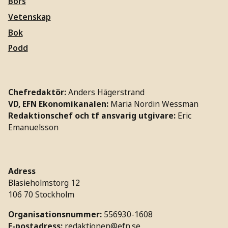
Börs
Vetenskap
Bok
Podd
Chefredaktör:
Anders Hägerstrand
VD, EFN Ekonomikanalen:
Maria Nordin Wessman
Redaktionschef och tf ansvarig utgivare:
Eric
Emanuelsson
Adress
Blasieholmstorg 12
106 70 Stockholm
Organisationsnummer:
556930-1608
E-postadress:
redaktionen@efn.se