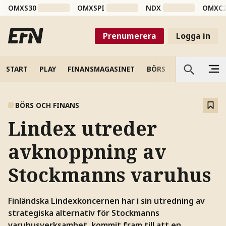
OMXS30
OMXSPI
NDX
OMXC
Prenumerera
Logga in
START
PLAY
FINANSMAGASINET
BÖRS
VETENSKAP
BÖRS OCH FINANS
Lindex utreder
avknoppning av
Stockmanns varuhus
Finländska Lindexkoncernen har i sin utredning av
strategiska alternativ för Stockmanns
varuhusverksamhet, kommit fram till att en