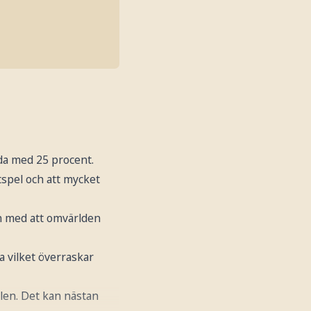
da med 25 procent.
tspel och att mycket
an med att omvärlden
 vilket överraskar
elen. Det kan nästan