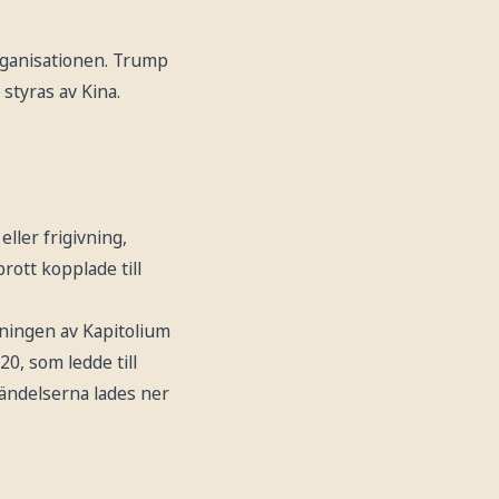
rganisationen. Trump
 styras av Kina.
ller frigivning,
ott kopplade till
ingen av Kapitolium
0, som ledde till
händelserna lades ner