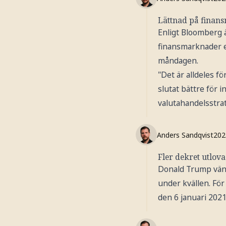
Lättnad på fina
Enligt Bloomberg 
finansmarknader e
måndagen.
"Det är alldeles fö
slutat bättre för i
valutahandelsstrat
Anders Sandqvist
202
Fler dekret utlova
Donald Trump vänta
under kvällen. Fö
den 6 januari 2021