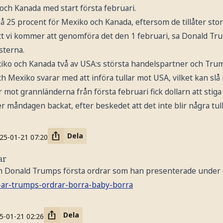
och Kanada med start första februari.
 på 25 procent för Mexiko och Kanada, eftersom de tillåter s
 att vi kommer att genomföra det den 1 februari, sa Donald Tr
sterna.
iko och Kanada två av USA:s största handelspartner och Trum
h Mexiko svarar med att införa tullar mot USA, vilket kan sl
 mot grannländerna från första februari fick dollarn att stiga
r måndagen backat, efter beskedet att det inte blir några tull
Dela
25-01-21
07:20
ar
m Donald Trumps första ordrar som han presenterade under
r-ar-trumps-ordrar-borra-baby-borra
Dela
5-01-21
02:26