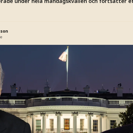
rade under hela måndagskvällen och fortsätter ett
sson
se