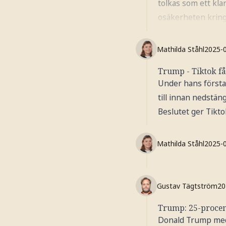
tolkas som ett kla
osäkerheten kring
Mathilda Ståhl
2025-
Trump - Tiktok få
Under hans första 
till innan nedstän
Beslutet ger Tikt
Mathilda Ståhl
2025-
Gustav Tägtström
20
Trump: 25-procen
Donald Trump medde