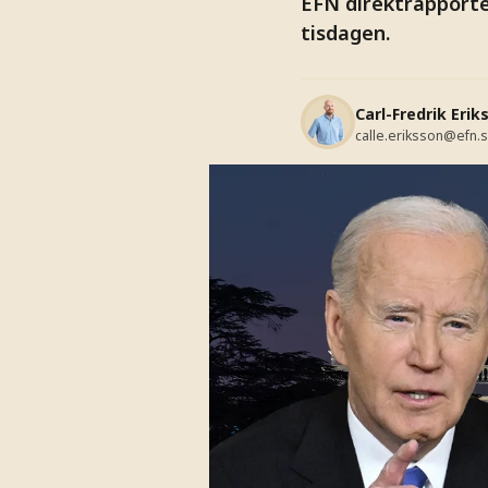
EFN direktrapporte
tisdagen.
Carl-Fredrik Erik
calle.eriksson@efn.