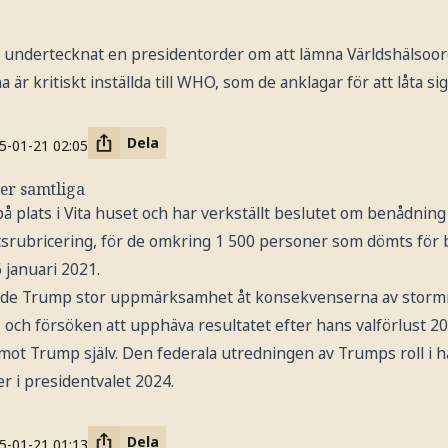
undertecknat en presidentorder om att lämna Världshälsoo
är kritiskt inställda till WHO, som de anklagar för att låta sig
Dela
5-01-21
02:05
ger samtliga
 plats i Vita huset och har verkställt beslutet om benådning e
srubricering, för de omkring 1 500 personer som dömts för br
 januari 2021.
de Trump stor uppmärksamhet åt konsekvenserna av stormn
 och försöken att upphäva resultatet efter hans valförlust 202
mot Trump själv. Den federala utredningen av Trumps roll i 
er i presidentvalet 2024.
Dela
5-01-21
01:13