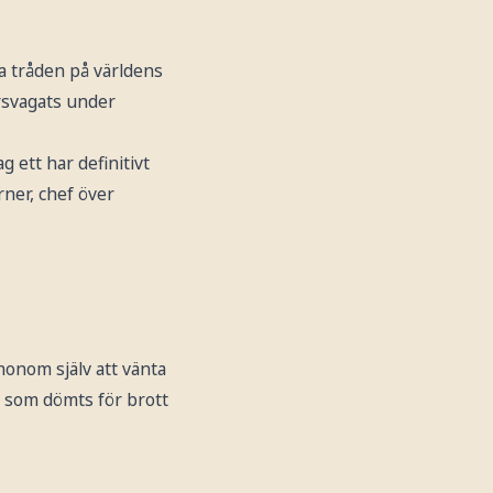
a tråden på världens
rsvagats under
ag ett har definitivt
rner, chef över
honom själv att vänta
e som dömts för brott