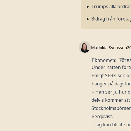
Trumps alla ordra
Bidrag från företa
Mathilda Svensson
2
Ekonomen: "Förvå
Under natten fort
Enligt SEB:s seni
hänger på dagsform
– Han ser ju hur 
delvis kommer att 
Stockholmsbörsen 
Bergqvist.
– Jag kan bli lite