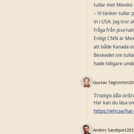
tullar mot Mexiko 
– Vi tänker tullar
in i USA. Jag tror
fråga från journali
Enligt CNN är Mex
att både Kanada oc
Beskedet om tullar
hade tidigare unde
Gustav Tägtström
20
Trumps alla ordr
Här kan du läsa o
https://efn.se/ha
Anders Sandqvist
202