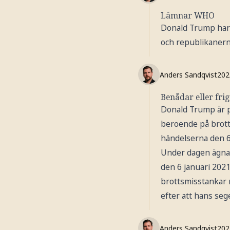
Lämnar WHO
Donald Trump har 
och republikanerna 
Anders Sandqvist
202
Benådar eller fri
Donald Trump är på
beroende på brott
händelserna den 6
Under dagen ägna
den 6 januari 2021
brottsmisstankar 
efter att hans seg
Anders Sandqvist
202