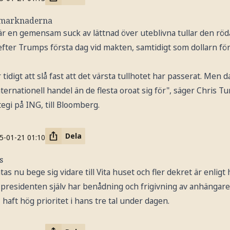
nsmarknaderna
är en gemensam suck av lättnad över uteblivna tullar den röd
fter Trumps första dag vid makten, samtidigt som dollarn fö
r tidigt att slå fast att det värsta tullhotet har passerat. Men d
nternationell handel än de flesta oroat sig för", säger Chris Tu
egi på ING, till Bloomberg.
Dela
5-01-21
01:10
s
s nu bege sig vidare till Vita huset och fler dekret är enligt 
r presidenten själv har benådning och frigivning av anhängar
 haft hög prioritet i hans tre tal under dagen.