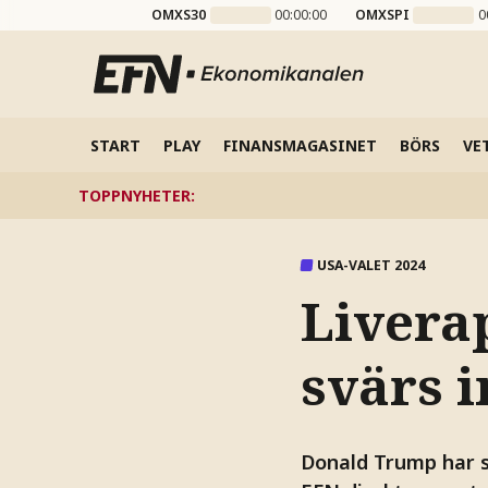
OMXS30
00:00:00
OMXSPI
0
START
PLAY
FINANSMAGASINET
BÖRS
VE
TOPPNYHETER
:
USA-VALET 2024
Livera
svärs 
Donald Trump har s