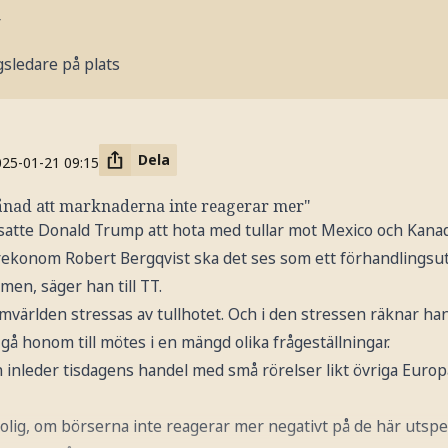
r
gsledare på plats
Dela
025-01-21
09:15
nad att marknaderna inte reagerar mer"
satte Donald Trump att hota med tullar mot Mexico och Kana
orekonom Robert Bergqvist ska det ses som ett förhandlingsu
en, säger han till TT.
omvärlden stressas av tullhotet. Och i den stressen räknar h
gå honom till mötes i en mängd olika frågeställningar.
inleder tisdagens handel med små rörelser likt övriga Europa
 orolig, om börserna inte reagerar mer negativt på de här utsp