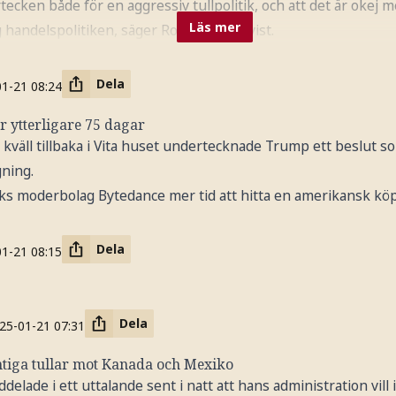
rtecken både för en aggressiv tullpolitik, och att det är okej 
Läs mer
 handelspolitiken, säger Robert Bergqvist.
Dela
01-21
08:24
r ytterligare 75 dagar
kväll tillbaka i Vita huset undertecknade Trump ett beslut s
gning.
oks moderbolag Bytedance mer tid att hitta en amerikansk köp
Dela
01-21
08:15
Dela
25-01-21
07:31
tiga tullar mot Kanada och Mexiko
lade i ett uttalande sent i natt att hans administration vill 