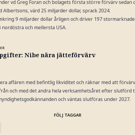
under vd Greg Foran och bolagets första större förvärv sedan
lbertsons, värd 25 miljarder dollar, sprack 2024.
kring 9 miljarder dollar årligen och driver 197 stormarknade
 i nordöstra och mellersta USA.
MER
gifter: Nibe nära jätteförvärv
era affären med befintlig likviditet och räknar med att förvärv
ie från och med det andra hela verksamhetsåret efter slutförd 
v myndighetsgodkännanden och väntas slutföras under 2027.
FÖLJ TAGGAR