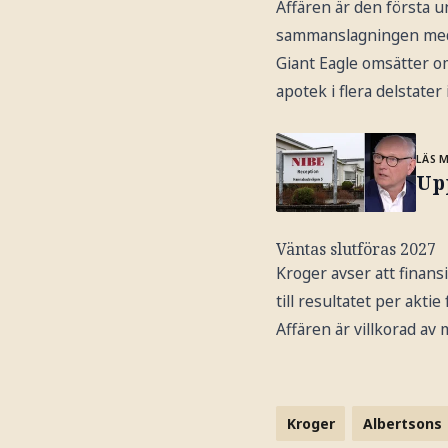
Affären är den första 
sammanslagningen med A
Giant Eagle omsätter om
apotek i flera delstater
LÄS 
Upp
Väntas slutföras 2027
Kroger avser att finansi
till resultatet per akt
Affären är villkorad a
Kroger
Albertsons