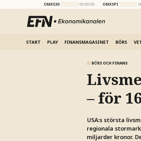
OMXS30
00:00:00
OMXSPI
0
START
PLAY
FINANSMAGASINET
BÖRS
VE
BÖRS OCH FINANS
Livsme
– för 1
USA:s största livsm
regionala stormark
miljarder kronor. D