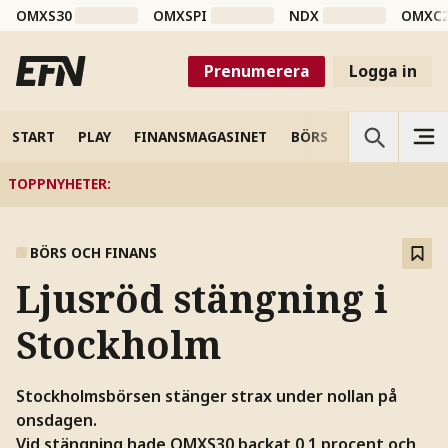
OMXS30
OMXSPI
NDX
OMXC
Prenumerera
Logga in
START
PLAY
FINANSMAGASINET
BÖRS
VETENSKAP
TOPPNYHETER
:
BÖRS OCH FINANS
Ljusröd stängning i
Stockholm
Stockholmsbörsen stänger strax under nollan på
onsdagen.
Vid stängning hade OMXS30 backat 0,1 procent och