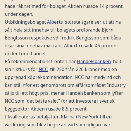
hade räknat med för bolaget. Aktien rusade 14 procent
under dagen.
Utbildningsbolaget
Alberts
största ägare ser ut att ha
sålt hela sitt innehav till bolagets ordförande Björn
Bengtsson respektive vd Fredrik Bengtsson som båda
ökar sina innehav markant. Albert rusade 46 procent
under tunn handel.
På rekommendationsfronten har
Handelsbanken
höjt
sin riktkurs för
NCC
till 250 från 220 kronor med en
upprepad köprekommendation. NCC har medvind och
kan stå inför ett genombrott om affärsområdet Industry
säljs till ett högt pris, menar Handelsbanken som lyfter
NCC som "det bästa valet" för att investera i svensk
byggsektor. Aktien rusade 8,5 procent.
I kväll noteras betaljätten Klarna i New York till en
värdering som blev högre än vad som tidigare var