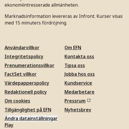
ekonomiintresserade allmänheten.
Marknadsinformation levereras av Infront. Kurser visas
med 15 minuters fördröjning.
Användarvillkor
Om EFN
Integritetspolicy
Kontakta oss
Prenumerationsvillkor
Tipsa oss
FactSet villkor
Jobba hos oss
Värdepapperspolicy
Kundservice
Redaktionell policy
Medarbetare
Om cookies
Pressrum
Tillgänglighet på EFN
Nyhetsbrev
Ändra datainställningar
Play