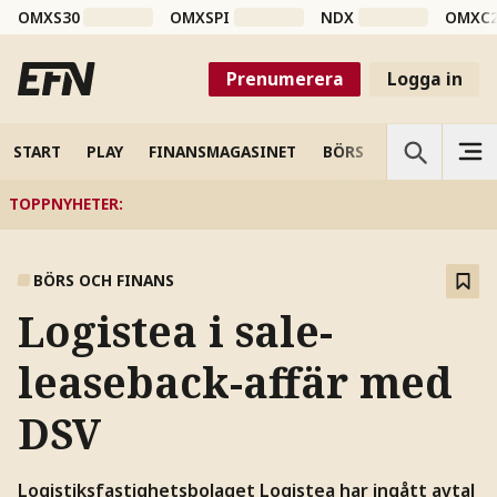
OMXS30
OMXSPI
NDX
OMXC
Prenumerera
Logga in
START
PLAY
FINANSMAGASINET
BÖRS
VETENSKAP
TOPPNYHETER
:
BÖRS OCH FINANS
Logistea i sale-
leaseback-affär med
DSV
Logistiksfastighetsbolaget Logistea har ingått avtal