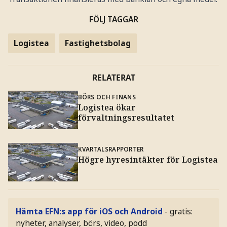
FÖLJ TAGGAR
Logistea
Fastighetsbolag
RELATERAT
BÖRS OCH FINANS
Logistea ökar
förvaltningsresultatet
KVARTALSRAPPORTER
Högre hyresintäkter för Logistea
Hämta EFN:s app för iOS och Android
- gratis:
nyheter, analyser, börs, video, podd