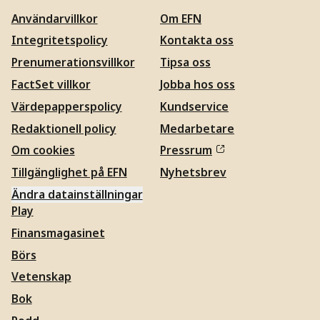
Användarvillkor
Om EFN
Integritetspolicy
Kontakta oss
Prenumerationsvillkor
Tipsa oss
FactSet villkor
Jobba hos oss
Värdepapperspolicy
Kundservice
Redaktionell policy
Medarbetare
Om cookies
Pressrum
Tillgänglighet på EFN
Nyhetsbrev
Ändra datainställningar
Play
Finansmagasinet
Börs
Vetenskap
Bok