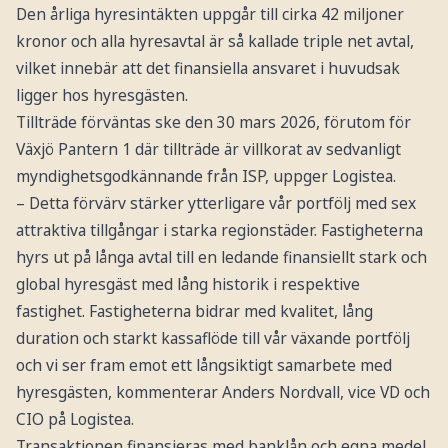
Den årliga hyresintäkten uppgår till cirka 42 miljoner
kronor och alla hyresavtal är så kallade triple net avtal,
vilket innebär att det finansiella ansvaret i huvudsak
ligger hos hyresgästen.
Tillträde förväntas ske den 30 mars 2026, förutom för
Växjö Pantern 1 där tillträde är villkorat av sedvanligt
myndighetsgodkännande från ISP, uppger Logistea.
– Detta förvärv stärker ytterligare vår portfölj med sex
attraktiva tillgångar i starka regionstäder. Fastigheterna
hyrs ut på långa avtal till en ledande finansiellt stark och
global hyresgäst med lång historik i respektive
fastighet. Fastigheterna bidrar med kvalitet, lång
duration och starkt kassaflöde till vår växande portfölj
och vi ser fram emot ett långsiktigt samarbete med
hyresgästen, kommenterar Anders Nordvall, vice VD och
CIO på Logistea.
Transaktionen finansieras med banklån och egna medel.