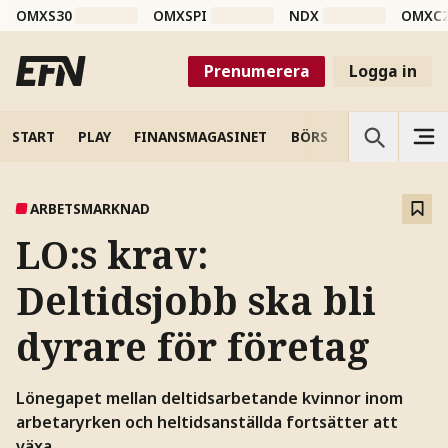
OMXS30
OMXSPI
NDX
OMXC
Prenumerera
Logga in
START
PLAY
FINANSMAGASINET
BÖRS
VETENSKAP
ARBETSMARKNAD
LO:s krav:
Deltidsjobb ska bli
dyrare för företag
Lönegapet mellan deltidsarbetande kvinnor inom
arbetaryrken och heltidsanställda fortsätter att
växa.