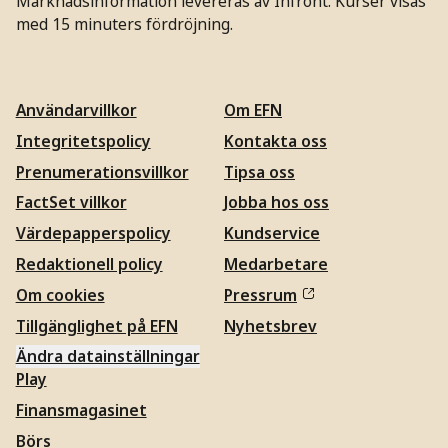
Marknadsinformation levereras av Infront. Kurser visas
med 15 minuters fördröjning.
Användarvillkor
Om EFN
Integritetspolicy
Kontakta oss
Prenumerationsvillkor
Tipsa oss
FactSet villkor
Jobba hos oss
Värdepapperspolicy
Kundservice
Redaktionell policy
Medarbetare
Om cookies
Pressrum
Tillgänglighet på EFN
Nyhetsbrev
Ändra datainställningar
Play
Finansmagasinet
Börs