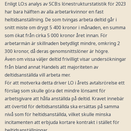
Enligt LO:s analys av SCB:s lönestrukturstatistik för 2023
har bara hälften av alla arbetarkvinnor en fast
heltidsanställning. De som tvingas arbeta deltid går i
snitt miste om drygt 5 400 kronor i månaden, en summa
som ökat från cirka 5 000 kronor året innan. För
arbetarmän är skillnaden betydligt mindre, omkring 2
300 kronor, då deras genomsnittslöner är högre.
Även om vissa väljer deltid frivilligt visar undersökningar
från bland annat Handels att majoriteten av
deltidsanställda vill arbeta mer.
För att motverka detta driver LO i årets avtalsrörelse ett
förslag som skulle göra det mindre lönsamt för
arbetsgivare att hålla anställda på deltid. Kravet innebär
att övertid för deltidsanställda ska ersättas på samma
nivå som för heltidsanställda, vilket skulle minska
incitamenten att erbjuda kortare kontrakt i stället för
heltidsanställningar.