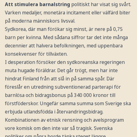
Att stimulera barnalstring
politiskt har visat sig svårt.
Varken medaljer, monetära incitament eller välfärd biter
på moderna människors livsval.
Sydkorea, där man förökar sig minst, är nere på 0,75
barn per kvinna. Med sådana siffror tar det inte många
decennier att halvera befolkningen, med uppenbara
konsekvenser för tillväxten.
I desperation försöker den sydkoreanska regeringen
muta hugade föräldrar. Det går trögt, men har inte
hindrat Finland från att slå in på samma spår. Där
föreslår en utredning subventionerad parterapi för
barnlösa och bidragsbonus på 340 000 kronor till
förstföderskor. Ungefär samma summa som Sverige ska
erbjuda utlandsfödda i återvandringsbidrag.
Kombinationen av etnisk rensning och avelsprogram
vore komisk om den inte var så tragisk. Svenska
politiker om några borde tänka steget längre.