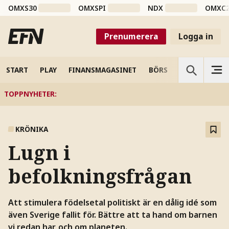
OMXS30
OMXSPI
NDX
OMXC
Prenumerera
Logga in
START
PLAY
FINANSMAGASINET
BÖRS
VETENSKAP
TOPPNYHETER
:
KRÖNIKA
Lugn i
befolkningsfrågan
Att stimulera födelsetal politiskt är en dålig idé som
även Sverige fallit för. Bättre att ta hand om barnen
vi redan har, och om planeten.