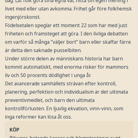
dag. Låt folk göra sina egna val, hitta sin egen mening i
livet med eller utan avkomma. Frihet går före folkhemsk
ingenjörskonst.
Födelsetalen speglar ett moment 22 som har med just
friheten och framsteget att göra. I den livliga debatten
om varför så många ”väljer bort” barn eller skaffar färre
är detta den saknade pusselbiten.
Under större delen av människans historia har barn
kommit automatiskt, med enorma risker för mammors
liv och 50 procents dödlighet i unga år.
Det avancerade samhällets strävan efter kontroll,
planering, perfektion och individualism är det ultimata
preventivmedlet, och barn den ultimata
kontrollförlusten. En ljuvlig ekvation, vinn-vinn, som
inga reformer kan lösa åt oss.
KÖP