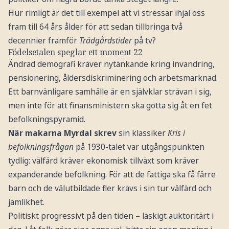
Hur rimligt är det till exempel att vi stressar ihjäl oss
fram till 64 års ålder för att sedan tillbringa två
decennier framför
Trädgårdstider
på tv?
Födelsetalen speglar ett moment 22
Ändrad demografi kräver nytänkande kring invandring,
pensionering, åldersdiskriminering och arbetsmarknad.
Ett barnvänligare samhälle är en självklar strävan i sig,
men inte för att finansministern ska gotta sig åt en fet
befolkningspyramid.
När makarna Myrdal skrev
sin klassiker
Kris i
befolkningsfrågan
på 1930-talet var utgångspunkten
tydlig: välfärd kräver ekonomisk tillväxt som kräver
expanderande befolkning. För att de fattiga ska få färre
barn och de välutbildade fler krävs i sin tur välfärd och
jämlikhet.
Politiskt progressivt på den tiden – läskigt auktoritärt i