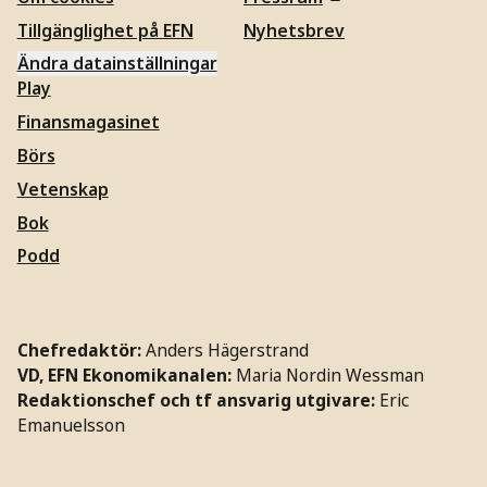
Tillgänglighet på EFN
Nyhetsbrev
Ändra datainställningar
Play
Finansmagasinet
Börs
Vetenskap
Bok
Podd
Chefredaktör:
Anders Hägerstrand
VD, EFN Ekonomikanalen:
Maria Nordin Wessman
Redaktionschef och tf ansvarig utgivare:
Eric
Emanuelsson