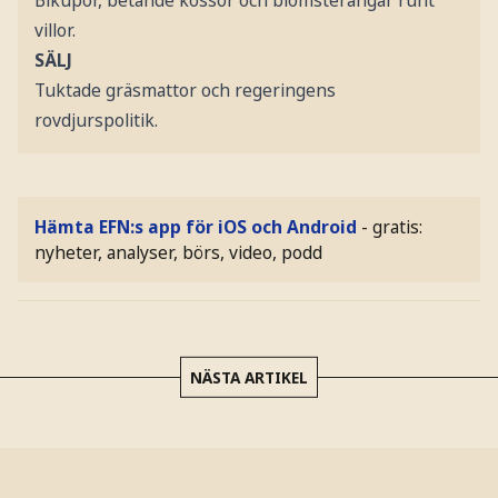
Bikupor, betande kossor och blomsterängar runt
villor.
SÄLJ
Tuktade gräsmattor och regeringens
rovdjurspolitik.
Hämta EFN:s app för iOS och Android
- gratis:
nyheter, analyser, börs, video, podd
NÄSTA ARTIKEL