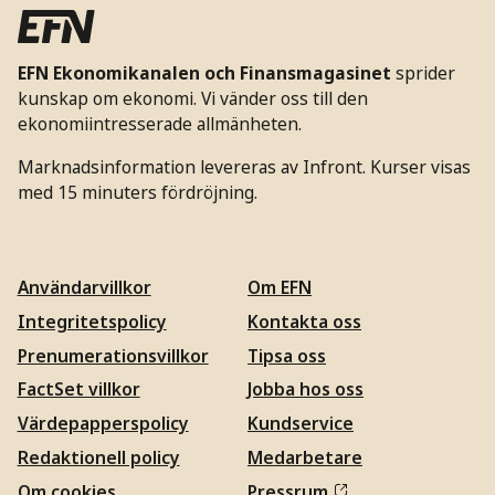
EFN Ekonomikanalen och Finansmagasinet
sprider
kunskap om ekonomi. Vi vänder oss till den
ekonomiintresserade allmänheten.
Marknadsinformation levereras av Infront. Kurser visas
med 15 minuters fördröjning.
Användarvillkor
Om EFN
Integritetspolicy
Kontakta oss
Prenumerationsvillkor
Tipsa oss
FactSet villkor
Jobba hos oss
Värdepapperspolicy
Kundservice
Redaktionell policy
Medarbetare
Om cookies
Pressrum