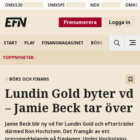
OMXS30
OMXSPI
NDX
OMXC
Prenumerera
Logga in
START
PLAY
FINANSMAGASINET
BÖRS
VETENSKAP
TOPPNYHETER
:
BÖRS OCH FINANS
Lundin Gold byter vd
– Jamie Beck tar över
Jamie Beck blir ny vd för Lundin Gold och efterträder
därmed Ron Hochstein. Det framgår av ett
pressmeddelande på fredagen. Under Hochsteins