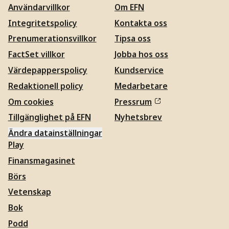
Användarvillkor
Om EFN
Integritetspolicy
Kontakta oss
Prenumerationsvillkor
Tipsa oss
FactSet villkor
Jobba hos oss
Värdepapperspolicy
Kundservice
Redaktionell policy
Medarbetare
Om cookies
Pressrum
Tillgänglighet på EFN
Nyhetsbrev
Ändra datainställningar
Play
Finansmagasinet
Börs
Vetenskap
Bok
Podd