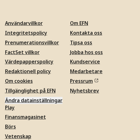
Användarvillkor
Om EFN
Integritetspolicy
Kontakta oss
Prenumerationsvillkor
Tipsa oss
FactSet villkor
Jobba hos oss
Värdepapperspolicy
Kundservice
Redaktionell policy
Medarbetare
Om cookies
Pressrum
Tillgänglighet på EFN
Nyhetsbrev
Ändra datainställningar
Play
Finansmagasinet
Börs
Vetenskap