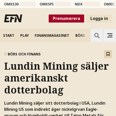
OMXS30
OMXSPI
NDX
OMXC
Prenumerera
Logga in
START
PLAY
FINANSMAGASINET
BÖRS
VETENSKAP
BÖRS OCH FINANS
Lundin Mining säljer
amerikanskt
dotterbolag
Lundin Mining säljer sitt dotterbolag i USA, Lundin
Mining US som indirekt äger nickelgrvan Eagle-
gruvan och Humboldt-verket till Talon Metals för