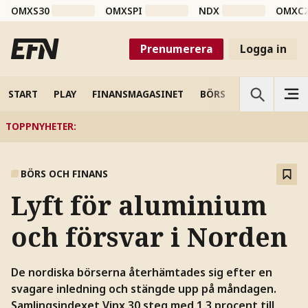
OMXS30
OMXSPI
NDX
OMXC
Prenumerera
Logga in
START
PLAY
FINANSMAGASINET
BÖRS
VETENSKAP
TOPPNYHETER
:
BÖRS OCH FINANS
Lyft för aluminium
och försvar i Norden
De nordiska börserna återhämtades sig efter en
svagare inledning och stängde upp på måndagen.
Samlingsindexet Vinx 30 steg med 1,3 procent till