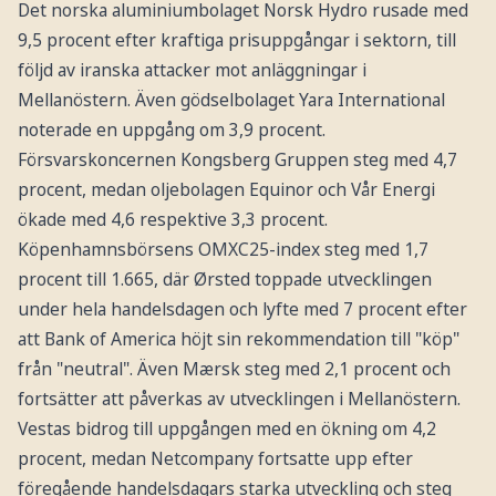
Det norska aluminiumbolaget Norsk Hydro rusade med
9,5 procent efter kraftiga prisuppgångar i sektorn, till
följd av iranska attacker mot anläggningar i
Mellanöstern. Även gödselbolaget Yara International
noterade en uppgång om 3,9 procent.
Försvarskoncernen Kongsberg Gruppen steg med 4,7
procent, medan oljebolagen Equinor och Vår Energi
ökade med 4,6 respektive 3,3 procent.
Köpenhamnsbörsens OMXC25-index steg med 1,7
procent till 1.665, där Ørsted toppade utvecklingen
under hela handelsdagen och lyfte med 7 procent efter
att Bank of America höjt sin rekommendation till "köp"
från "neutral". Även Mærsk steg med 2,1 procent och
fortsätter att påverkas av utvecklingen i Mellanöstern.
Vestas bidrog till uppgången med en ökning om 4,2
procent, medan Netcompany fortsatte upp efter
föregående handelsdagars starka utveckling och steg