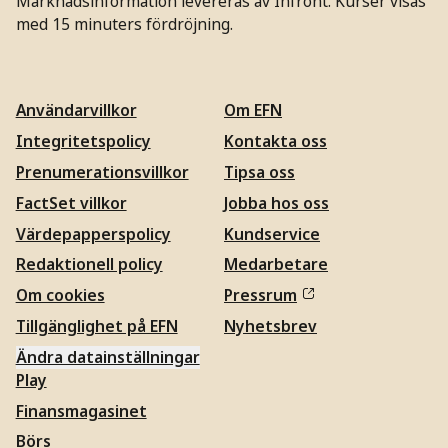
Marknadsinformation levereras av Infront. Kurser visas
med 15 minuters fördröjning.
Användarvillkor
Om EFN
Integritetspolicy
Kontakta oss
Prenumerationsvillkor
Tipsa oss
FactSet villkor
Jobba hos oss
Värdepapperspolicy
Kundservice
Redaktionell policy
Medarbetare
Om cookies
Pressrum
Tillgänglighet på EFN
Nyhetsbrev
Ändra datainställningar
Play
Finansmagasinet
Börs