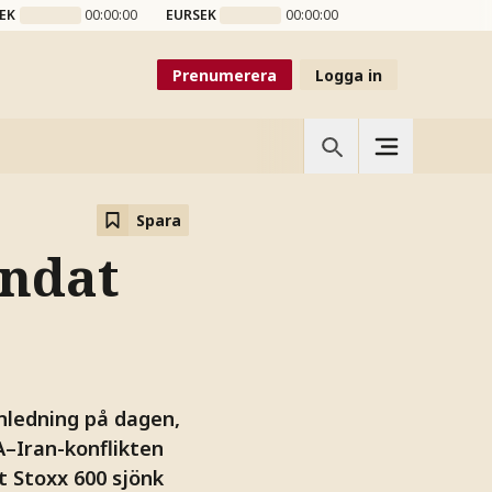
EK
00:00:00
EURSEK
00:00:00
Prenumerera
Logga in
Spara
andat
nledning på dagen,
A–Iran-konflikten
t Stoxx 600 sjönk