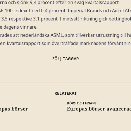
rna och sjönk 9,4 procent efter en svag kvartalsrapport.
 100-indexet ned 0,4 procent. Imperial Brands och Airtel Afri
,5 respektive 3,1 procent. I motsatt riktning gick bettingbo
de dagens vinnare.
rades att nederländska ASML, som tillverkar utrustning till h
s en kvartalsrapport som överträffade marknadens förväntning
FÖLJ TAGGAR
RELATERAT
BÖRS OCH FINANS
ropas börser
Europas börser avancera