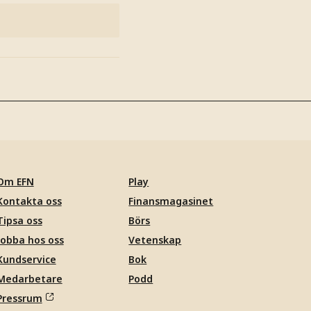
Om EFN
Play
Kontakta oss
Finansmagasinet
Tipsa oss
Börs
Jobba hos oss
Vetenskap
Kundservice
Bok
Medarbetare
Podd
Pressrum