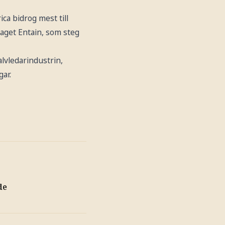
ca bidrog mest till
laget Entain, som steg
alvledarindustrin,
ar.
de