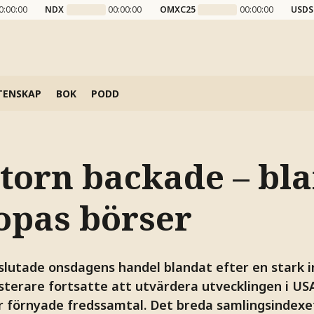
0:00:00
NDX
00:00:00
OMXC25
00:00:00
USDS
TENSKAP
BOK
PODD
torn backade – bl
opas börser
lutade onsdagens handel blandat efter en stark i
sterare fortsatte att utvärdera utvecklingen i US
r förnyade fredssamtal. Det breda samlingsindexe