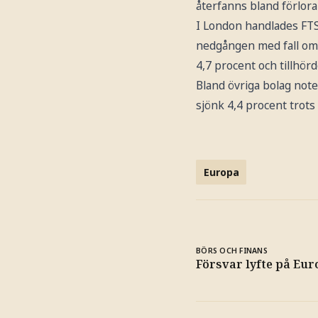
återfanns bland förlora
I London handlades FTSE
nedgången med fall om 3
4,7 procent och tillhör
Bland övriga bolag note
sjönk 4,4 procent trot
Europa
BÖRS OCH FINANS
Försvar lyfte på Eu