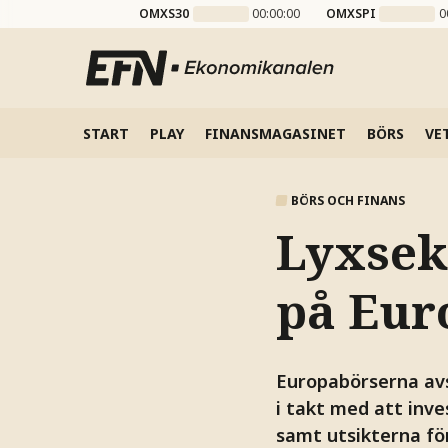
OMXS30
00:00:00
OMXSPI
0
START
PLAY
FINANSMAGASINET
BÖRS
VE
BÖRS OCH FINANS
Lyxsek
på Eur
Europabörserna avs
i takt med att inve
samt utsikterna fö