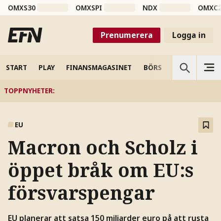
OMXS30
OMXSPI
NDX
OMXC
Prenumerera
Logga in
START
PLAY
FINANSMAGASINET
BÖRS
VETENSKAP
TOPPNYHETER
:
EU
Macron och Scholz i
öppet bråk om EU:s
försvarspengar
EU planerar att satsa 150 miljarder euro på att rusta