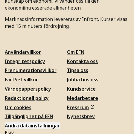
kunskap om ekonomi. Vi vänder oss till den
ekonomiintresserade allmänheten.
Marknadsinformation levereras av Infront. Kurser visas
med 15 minuters fördröjning.
Användarvillkor
Om EFN
Integritetspolicy
Kontakta oss
Prenumerationsvillkor
Tipsa oss
FactSet villkor
Jobba hos oss
Värdepapperspolicy
Kundservice
Redaktionell policy
Medarbetare
Om cookies
Pressrum
Tillgänglighet på EFN
Nyhetsbrev
Ändra datainställningar
Play