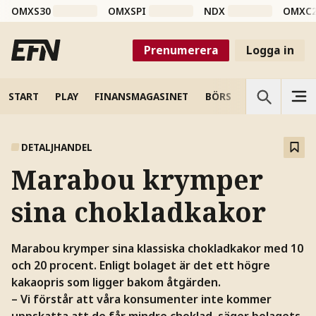
OMXS30
OMXSPI
NDX
OMXC
Prenumerera
Logga in
START
PLAY
FINANSMAGASINET
BÖRS
VETENSKAP
DETALJHANDEL
Marabou krymper
sina chokladkakor
Marabou krymper sina klassiska chokladkakor med 10
och 20 procent. Enligt bolaget är det ett högre
kakaopris som ligger bakom åtgärden.
– Vi förstår att våra konsumenter inte kommer
uppskatta att de får mindre choklad, säger bolagets