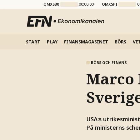
OMXS30
00:00:00
OMXSPI
0
START
PLAY
FINANSMAGASINET
BÖRS
VE
BÖRS OCH FINANS
Marco 
Sverig
USA:s utrikesminist
På ministerns sche