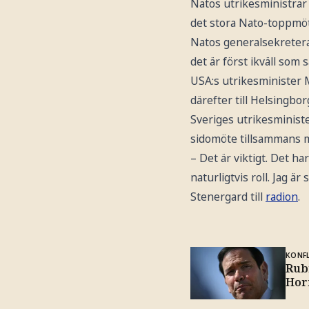
Natos utrikesministrar
det stora Nato-toppmöt
Natos generalsekretera
det är först ikväll som 
USA:s utrikesminister 
därefter till Helsingbor
Sveriges utrikesminist
sidomöte tillsammans me
– Det är viktigt. Det h
naturligtvis roll. Jag 
Stenergard till
radion
.
KONFL
Rub
Hor