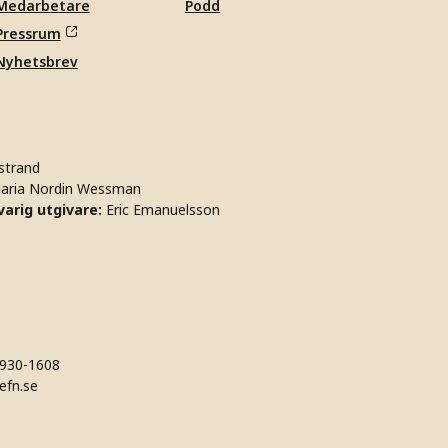
Medarbetare
Podd
Pressrum
Nyhetsbrev
strand
aria Nordin Wessman
arig utgivare:
Eric Emanuelsson
930-1608
efn.se