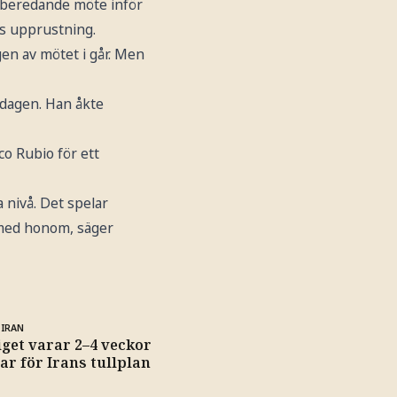
örberedande möte inför
as upprustning.
en av mötet i går. Men
edagen. Han åkte
o Rubio för ett
 nivå. Det spelar
l med honom, säger
 IRAN
iget varar 2–4 veckor
nar för Irans tullplan