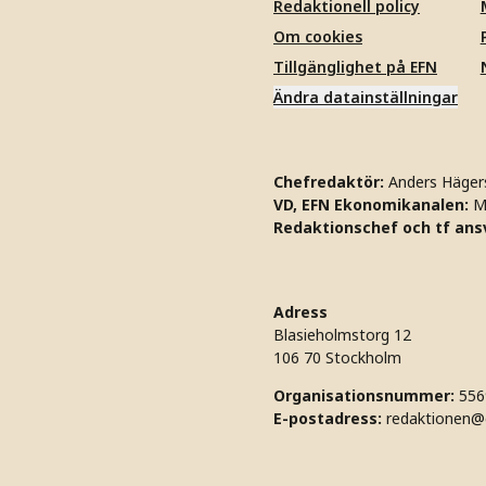
Redaktionell policy
Om cookies
Tillgänglighet på EFN
Ändra datainställningar
Chefredaktör:
Anders Häger
VD, EFN Ekonomikanalen:
M
Redaktionschef och tf ansv
Adress
Blasieholmstorg 12
106 70 Stockholm
Organisationsnummer:
556
E-postadress:
redaktionen@