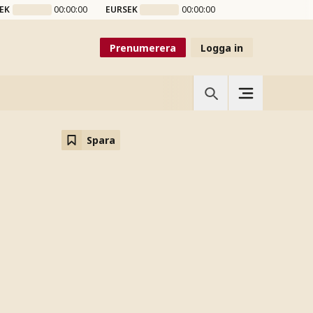
EK
00:00:00
EURSEK
00:00:00
Prenumerera
Logga in
Spara