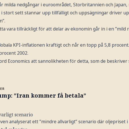
tår milda nedgångar i euroområdet, Storbritannien och Japan
stort sett stannar upp tillfälligt och uppsägningar driver up
n”.
a vara tillräckligt för att delar av ekonomin går in i en ”mild
lobala KPI-inflationen kraftigt och når en topp på 5,8 procent
 procent 2002.
rd Economics att sannolikheten för detta, som de beskriver 
MER
ump: ”Iran kommer få betala”
arligt scenario
en analyserat ett ”mindre allvarligt” scenario där oljepriset 