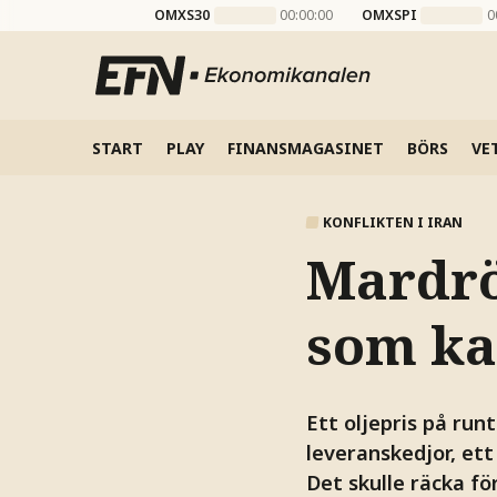
OMXS30
00:00:00
OMXSPI
0
START
PLAY
FINANSMAGASINET
BÖRS
VE
KONFLIKTEN I IRAN
Mardrö
som ka
Ett oljepris på run
leveranskedjor, ett
Det skulle räcka fö