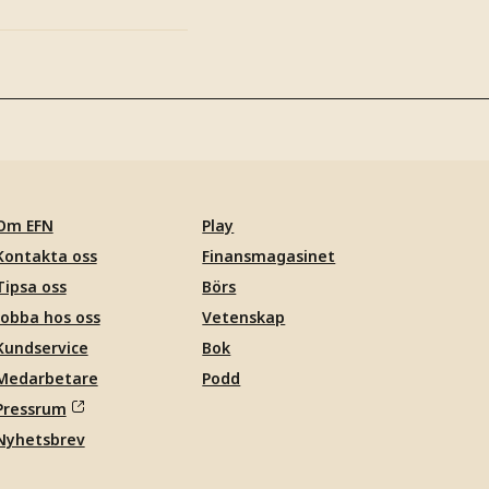
Om EFN
Play
Kontakta oss
Finansmagasinet
Tipsa oss
Börs
Jobba hos oss
Vetenskap
Kundservice
Bok
Medarbetare
Podd
Pressrum
Nyhetsbrev