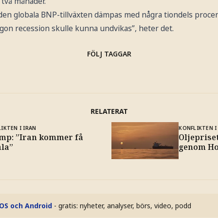
i två månader.
le den globala BNP-tillväxten dämpas med några tiondels procent
gon recession skulle kunna undvikas”, heter det.
FÖLJ TAGGAR
RELATERAT
IKTEN I IRAN
KONFLIKTEN I
mp: ”Iran kommer få
Oljeprise
ala”
genom Ho
iOS och Android
- gratis: nyheter, analyser, börs, video, podd