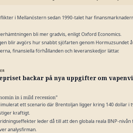
onflikter i Mellanöstern sedan 1990-talet har finansmarknader
rhämtningen bli mer gradvis, enligt Oxford Economics.
en blir avgörs hur snabbt sjöfarten genom Hormuzsundet åte
rna, finansiella förhållanden och leveranskedjor lättar.
MER
epriset backar på nya uppgifter om vapenvi
omin in i mild recession”
mulerat ett scenario där Brentoljan ligger kring 140 dollar i 
iger kraftigt.
ridningseffekter leder då till att den globala reala BNP-nivån
iver analysfirman.