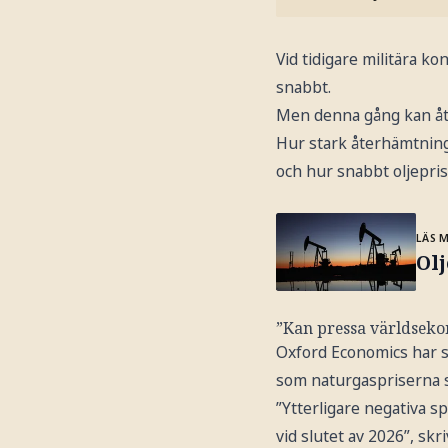
Vid tidigare militära k
snabbt.
Men denna gång kan åte
Hur stark återhämtning
och hur snabbt oljeprise
LÄS 
Olj
”Kan pressa världsekon
Oxford Economics har si
som naturgaspriserna st
”Ytterligare negativa sp
vid slutet av 2026”, skr