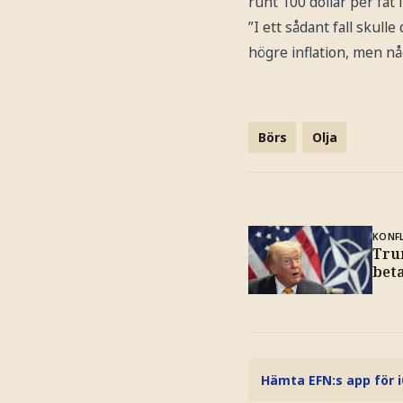
runt 100 dollar per fat 
”I ett sådant fall skul
högre inflation, men nå
Börs
Olja
KONFL
Tru
bet
Hämta EFN:s app för 