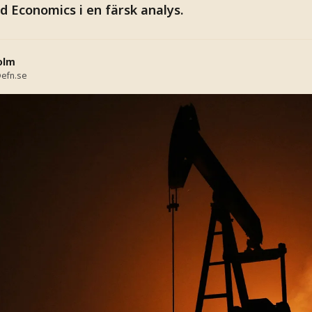
d Economics i en färsk analys.
olm
efn.se