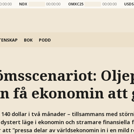
0:00:00
NDX
00:00:00
OMXC25
00:00:00
USDS
TENSKAP
BOK
PODD
msscenariot: Oljep
n få ekonomin att
t 140 dollar i två månader – tillsammans med störn
 dystert läge i ekonomin och stramare finansiella 
r att ”pressa delar av världsekonomin in i en mild r