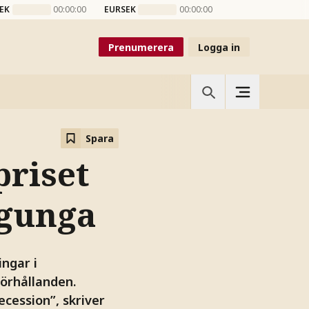
EK
00:00:00
EURSEK
00:00:00
Prenumerera
Logga in
Spara
riset
 gunga
ingar i
förhållanden.
ecession”, skriver