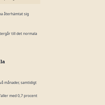
na återhämtat sig
rgår till det normala
la
två månader, samtidigt
 faller med 0,7 procent