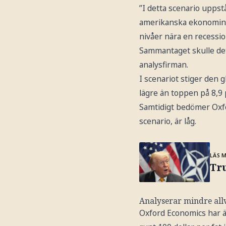
”I detta scenario upps
amerikanska ekonomin i 
nivåer nära en recessio
Sammantaget skulle dett
analysfirman.
I scenariot stiger den g
lägre än toppen på 8,9
Samtidigt bedömer Oxfo
scenario, är låg.
LÄS 
Tr
Analyserar mindre allv
Oxford Economics har äv