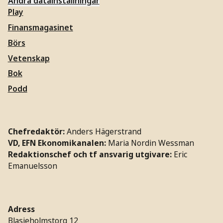
Ändra datainställningar
Play
Finansmagasinet
Börs
Vetenskap
Bok
Podd
Chefredaktör:
Anders Hägerstrand
VD, EFN Ekonomikanalen:
Maria Nordin Wessman
Redaktionschef och tf ansvarig utgivare:
Eric
Emanuelsson
Adress
Blasieholmstorg 12