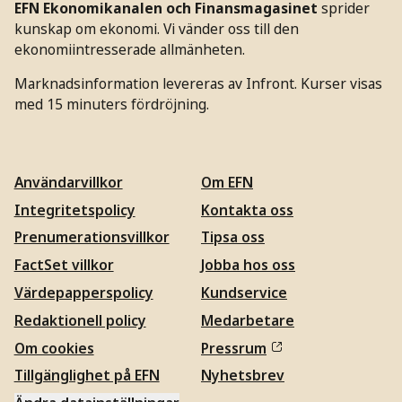
EFN Ekonomikanalen och Finansmagasinet
sprider
kunskap om ekonomi. Vi vänder oss till den
ekonomiintresserade allmänheten.
Marknadsinformation levereras av Infront. Kurser visas
med 15 minuters fördröjning.
Användarvillkor
Om EFN
Integritetspolicy
Kontakta oss
Prenumerationsvillkor
Tipsa oss
FactSet villkor
Jobba hos oss
Värdepapperspolicy
Kundservice
Redaktionell policy
Medarbetare
Om cookies
Pressrum
Tillgänglighet på EFN
Nyhetsbrev