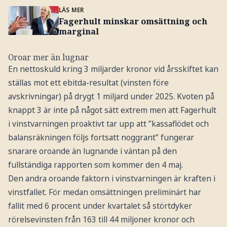
LÄS MER
Fagerhult minskar omsättning och
marginal
Oroar mer än lugnar
En nettoskuld kring 3 miljarder kronor vid årsskiftet kan
ställas mot ett ebitda-resultat (vinsten före
avskrivningar) på drygt 1 miljard under 2025. Kvoten på
knappt 3 är inte på något sätt extrem men att Fagerhult
i vinstvarningen proaktivt tar upp att ”kassaflödet och
balansräkningen följs fortsatt noggrant” fungerar
snarare oroande än lugnande i väntan på den
fullständiga rapporten som kommer den 4 maj.
Den andra oroande faktorn i vinstvarningen är kraften i
vinstfallet. För medan omsättningen preliminärt har
fallit med 6 procent under kvartalet så störtdyker
rörelsevinsten från 163 till 44 miljoner kronor och