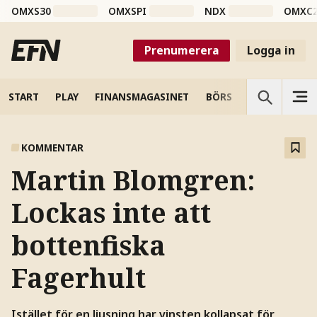
OMXS30
OMXSPI
NDX
OMXC
Prenumerera
Logga in
START
PLAY
FINANSMAGASINET
BÖRS
VETENSKAP
KOMMENTAR
Martin Blomgren:
Lockas inte att
bottenfiska
Fagerhult
Istället för en ljusning har vinsten kollapsat för