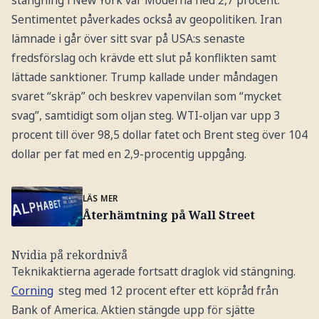
stängning i New York var Moderna ned 2,7 procent.
Sentimentet påverkades också av geopolitiken. Iran
lämnade i går över sitt svar på USA:s senaste
fredsförslag och krävde ett slut på konflikten samt
lättade sanktioner. Trump kallade under måndagen
svaret “skräp” och beskrev vapenvilan som “mycket
svag”, samtidigt som oljan steg. WTI-oljan var upp 3
procent till över 98,5 dollar fatet och Brent steg över 104
dollar per fat med en 2,9-procentig uppgång.
LÄS MER
Återhämtning på Wall Street
Nvidia på rekordnivå
Teknikaktierna agerade fortsatt draglok vid stängning.
Corning
steg med 12 procent efter ett köpråd från
Bank of America. Aktien stängde upp för sjätte