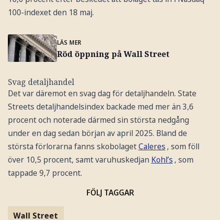
100-indexet den 18 maj.
LÄS MER
Röd öppning på Wall Street
Svag detaljhandel
Det var däremot en svag dag för detaljhandeln. State
Streets detaljhandelsindex backade med mer än 3,6
procent och noterade därmed sin största nedgång
under en dag sedan början av april 2025. Bland de
största förlorarna fanns skobolaget
Caleres
, som föll
över 10,5 procent, samt varuhuskedjan
Kohl’s
, som
tappade 9,7 procent.
FÖLJ TAGGAR
Wall Street