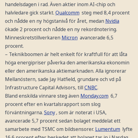
handelsdagen i rad. Även aktier inom AI-chip och
halvledare gick starkt.
Qualcomm
steg med 8,4 procent
och nådde en ny högstanivå för året, medan
Nvidia
ökade 2 procent och nådde en ny rekordnotering.
Minneskretstillverkaren
Micron
avancerade 6,5
procent.
– Teknikboomen är helt enkelt för kraftfull för att låta
höga energipriser påverka den amerikanska ekonomin
eller den amerikanska aktiemarknaden. Alla ignorerar
Mellanöstern, sade Jay Hatfield, grundare och vd på
Infrastructure Capital Advisors, till
CNBC
.
Bland enskilda vinnare steg även
Monday.com
6,7
procent efter en kvartalsrapport som slog
förväntningarna.
Sony
, som är noterat i USA,
avancerade 5,7 procent sedan bolaget meddelat ett
samarbete med TSMC om bildsensorer.
Lumentum
lyfte
16,6 procent efter beskedet att bolaget tas in i Nasdaq