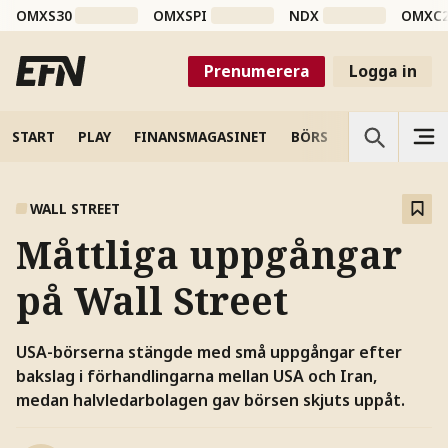
OMXS30
OMXSPI
NDX
OMXC
Prenumerera
Logga in
START
PLAY
FINANSMAGASINET
BÖRS
VETENSKAP
WALL STREET
Måttliga uppgångar
på Wall Street
USA-börserna stängde med små uppgångar efter
bakslag i förhandlingarna mellan USA och Iran,
medan halvledarbolagen gav börsen skjuts uppåt.