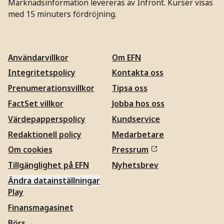
Marknadsinformation levereras av Infront. Kurser visas
med 15 minuters fördröjning.
Användarvillkor
Om EFN
Integritetspolicy
Kontakta oss
Prenumerationsvillkor
Tipsa oss
FactSet villkor
Jobba hos oss
Värdepapperspolicy
Kundservice
Redaktionell policy
Medarbetare
Om cookies
Pressrum
Tillgänglighet på EFN
Nyhetsbrev
Ändra datainställningar
Play
Finansmagasinet
Börs