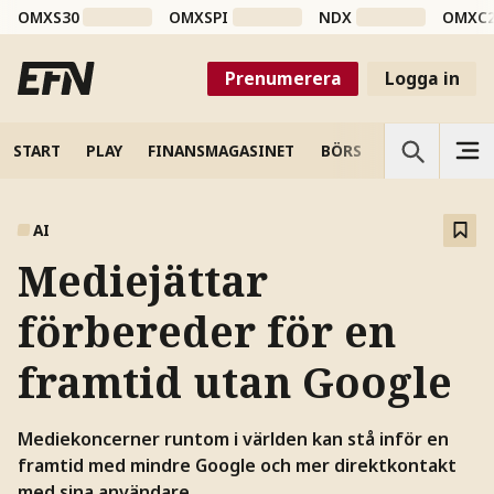
OMXS30
OMXSPI
NDX
OMXC
Prenumerera
Logga in
START
PLAY
FINANSMAGASINET
BÖRS
VETENSKAP
AI
Mediejättar
förbereder för en
framtid utan Google
Mediekoncerner runtom i världen kan stå inför en
framtid med mindre Google och mer direktkontakt
med sina användare.