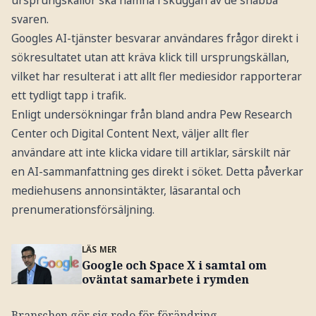
ursprungskällor ska hamna i skuggan av de snabba
svaren.
Googles AI-tjänster besvarar användares frågor direkt i
sökresultatet utan att kräva klick till ursprungskällan,
vilket har resulterat i att allt fler mediesidor rapporterar
ett tydligt tapp i trafik.
Enligt undersökningar från bland andra Pew Research
Center och Digital Content Next, väljer allt fler
användare att inte klicka vidare till artiklar, särskilt när
en AI-sammanfattning ges direkt i söket. Detta påverkar
mediehusens annonsintäkter, läsarantal och
prenumerationsförsäljning.
LÄS MER
Google och Space X i samtal om
oväntat samarbete i rymden
Branschen gör sig redo för förändring