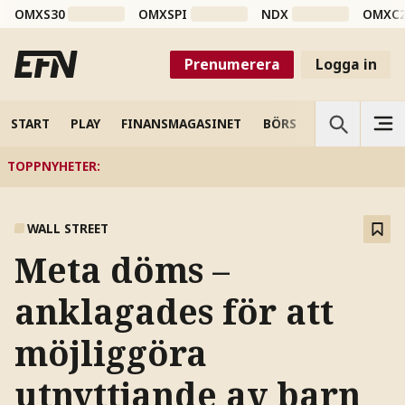
OMXS30
OMXSPI
NDX
OMXC
Prenumerera
Logga in
START
PLAY
FINANSMAGASINET
BÖRS
VETENSKAP
TOPPNYHETER
:
WALL STREET
Meta döms –
anklagades för att
möjliggöra
utnyttjande av barn