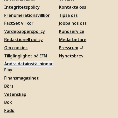
Integritetspolicy
Kontakta oss
Prenumerationsvillkor
Tipsa oss
FactSet villkor
Jobba hos oss
Värdepapperspolicy
Kundservice
Redaktionell policy
Medarbetare
Om cookies
Pressrum
Tillgänglighet på EFN
Nyhetsbrev
Ändra datainställningar
Play
Finansmagasinet
Börs
Vetenskap
Bok
Podd