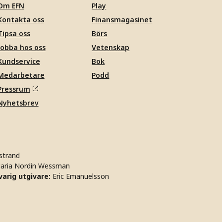
Om EFN
Play
Kontakta oss
Finansmagasinet
Tipsa oss
Börs
Jobba hos oss
Vetenskap
Kundservice
Bok
Medarbetare
Podd
Pressrum
Nyhetsbrev
strand
aria Nordin Wessman
arig utgivare:
Eric Emanuelsson