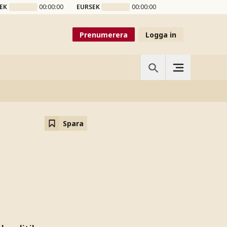
EK
00:00:00
EURSEK
00:00:00
Prenumerera
Logga in
Spara