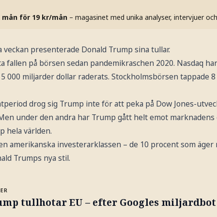
 mån för 19 kr/mån
– magasinet med unika analyser, intervjuer oc
a veckan presenterade Donald Trump sina tullar.
sta fallen på börsen sedan pandemikraschen 2020. Nasdaq har 
 5 000 miljarder dollar raderats. Stockholmsbörsen tappade 8
tperiod drog sig Trump inte för att peka på Dow Jones-utveck
 Men under den andra har Trump gått helt emot marknadens 
ip hela världen.
n amerikanska investerarklassen – de 10 procent som äger nä
ld Trumps nya stil.
MER
mp tullhotar EU – efter Googles miljardbot