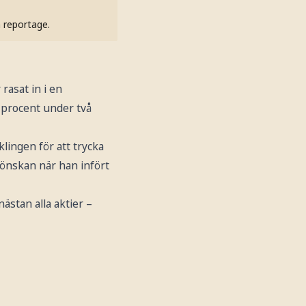
h reportage.
rasat in i en
 procent under två
lingen för att trycka
önskan när han infört
stan alla aktier –