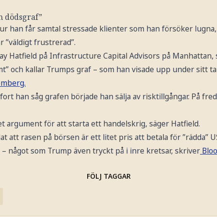
En dödsgraf”
hur han får samtal stressade klienter som han försöker lugna
r ”väldigt frustrerad”.
ay Hatfield på Infrastructure Capital Advisors på Manhattan,
umt” och kallar Trumps graf – som han visade upp under sitt t
omberg.
fort han såg grafen började han sälja av risktillgångar. På fr
t argument för att starta ett handelskrig, säger Hatfield.
 att rasen på börsen är ett litet pris att betala för ”rädda” 
 något som Trump även tryckt på i inre kretsar, skriver
Blo
FÖLJ TAGGAR