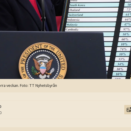
örra veckan.
Foto: TT Nyhetsbyrån
0
0