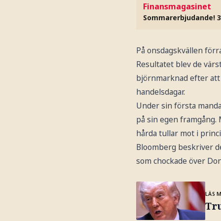
Finansmagasinet
Sommarerbjudande! 3
På onsdagskvällen förr
Resultatet blev de vär
björnmarknad efter att
handelsdagar.
Under sin första manda
på sin egen framgång.
hårda tullar mot i princ
Bloomberg beskriver de
som chockade över Dona
LÄS 
Tru