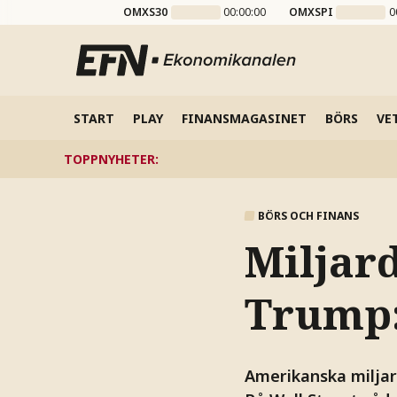
OMXS30
00:00:00
OMXSPI
0
START
PLAY
FINANSMAGASINET
BÖRS
VE
TOPPNYHETER
:
BÖRS OCH FINANS
Miljar
Trump:
Amerikanska miljar