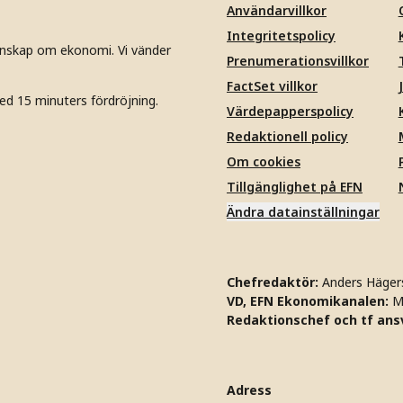
Användarvillkor
Integritetspolicy
unskap om ekonomi. Vi vänder
Prenumerationsvillkor
FactSet villkor
ed 15 minuters fördröjning.
Värdepapperspolicy
Redaktionell policy
Om cookies
Tillgänglighet på EFN
Ändra datainställningar
Chefredaktör:
Anders Häger
VD, EFN Ekonomikanalen:
M
Redaktionschef och tf ansv
Adress