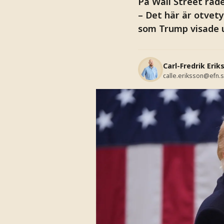
På Wall Street råde
– Det här är otvety
som Trump visade u
Carl-Fredrik Erik
calle.eriksson@efn.