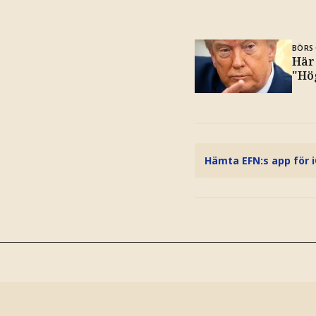
BÖRS 
Här
"Hö
Hämta EFN:s app för 