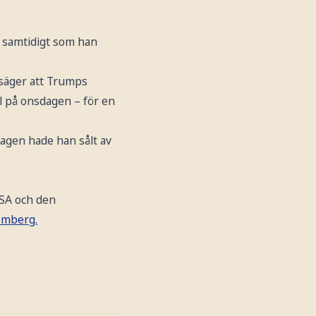
, samtidigt som han
 säger att Trumps
al på onsdagen – för en
edagen hade han sålt av
USA och den
omberg.