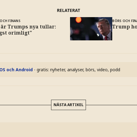
RELATERAT
OCH FINANS
BÖRS OCH FIN
 är Trumps nya tullar:
Trump ho
gst orimligt"
iOS och Android
- gratis: nyheter, analyser, börs, video, podd
NÄSTA ARTIKEL