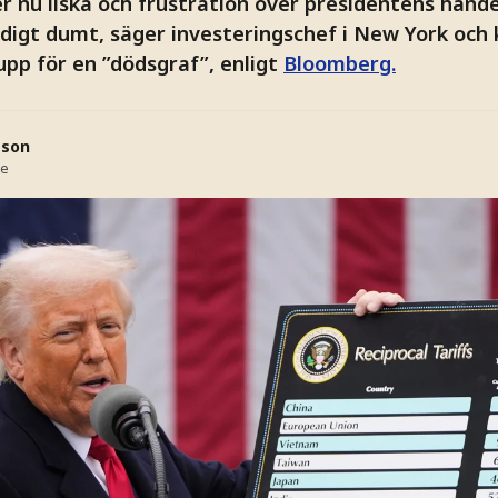
r nu ilska och frustration över presidentens handel
digt dumt, säger investeringschef i New York och k
pp för en ”dödsgraf”, enligt
Bloomberg.
sson
se