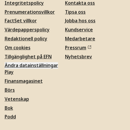
Integritetspolicy
Kontakta oss
Prenumerationsvillkor
Tipsa oss
FactSet villkor
Jobba hos oss
Värdepapperspolicy
Kundservice
Redaktionell policy
Medarbetare
Om cookies
Pressrum
Tillgänglighet på EFN
Nyhetsbrev
Ändra datainställningar
Play
Finansmagasinet
Börs
Vetenskap
Bok
Podd