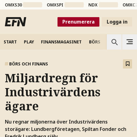
OMXS30
OMXSPI
NDX
OMXC
Prenumerera
Logga in
START
PLAY
FINANSMAGASINET
BÖRS
VETENSKAP
BÖRS OCH FINANS
Miljardregn för
Industrivärdens
ägare
Nu regnar miljonerna över Industrivärdens
storägare: Lundbergföretagen, Spiltan Fonder och
Fredrik Lundberg själv.