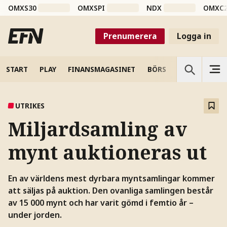
OMXS30
OMXSPI
NDX
OMXC
Prenumerera
Logga in
START
PLAY
FINANSMAGASINET
BÖRS
VETENSKAP
UTRIKES
Miljardsamling av
mynt auktioneras ut
En av världens mest dyrbara myntsamlingar kommer
att säljas på auktion. Den ovanliga samlingen består
av 15 000 mynt och har varit gömd i femtio år –
under jorden.