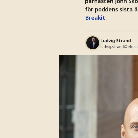
parhästen John Skog
för poddens sista å
Breakit
.
Ludvig Strand
ludvig.strand@efn.s