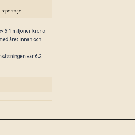
h reportage.
v 6,1 miljoner kronor
 med året innan och
msättningen var 6,2