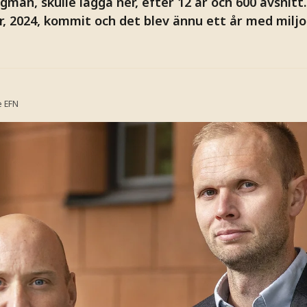
man, skulle lägga ner, efter 12 år och 600 avsnitt
r, 2024, kommit och det blev ännu ett år med miljo
e
EFN