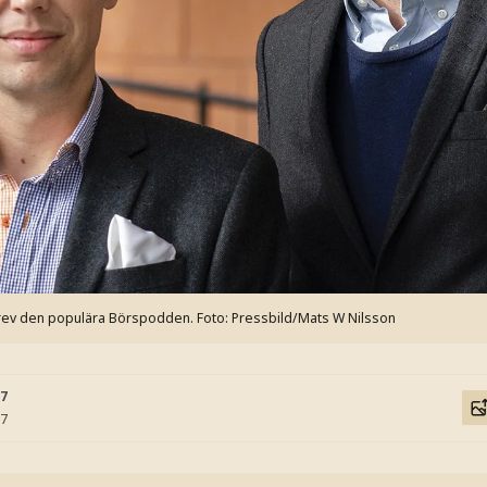
rev den populära Börspodden.
Foto: Pressbild/Mats W Nilsson
37
37