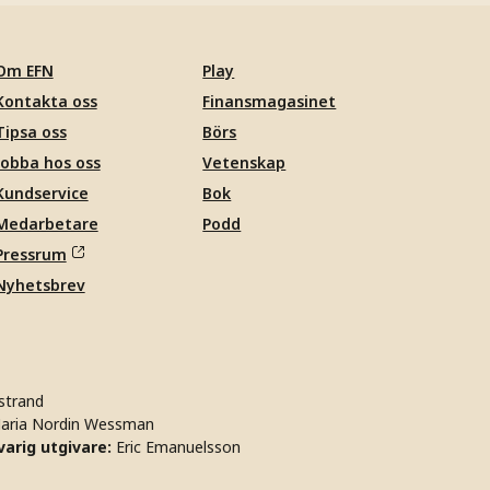
Om EFN
Play
Kontakta oss
Finansmagasinet
Tipsa oss
Börs
Jobba hos oss
Vetenskap
Kundservice
Bok
Medarbetare
Podd
Pressrum
Nyhetsbrev
strand
aria Nordin Wessman
arig utgivare:
Eric Emanuelsson