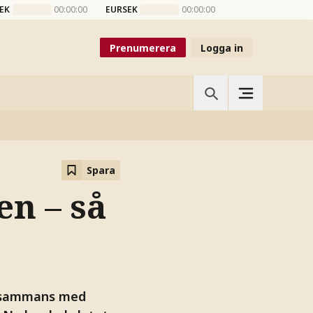
EK
00:00:00
EURSEK
00:00:00
Prenumerera
Logga in
Spara
en – så
illsammans med