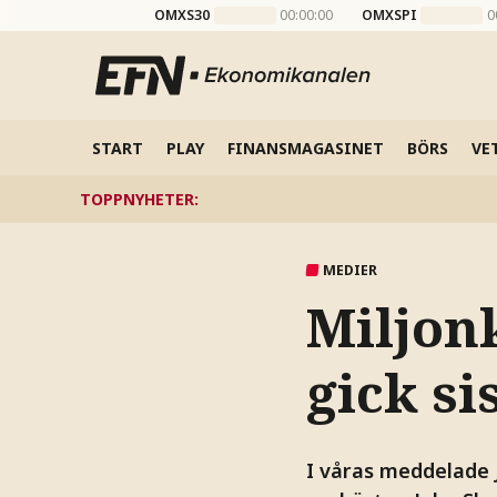
OMXS30
00:00:00
OMXSPI
0
START
PLAY
FINANSMAGASINET
BÖRS
VE
TOPPNYHETER
:
MEDIER
Miljon
gick si
I våras meddelade 