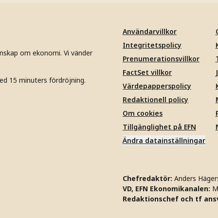
Användarvillkor
Integritetspolicy
unskap om ekonomi. Vi vänder
Prenumerationsvillkor
FactSet villkor
ed 15 minuters fördröjning.
Värdepapperspolicy
Redaktionell policy
Om cookies
Tillgänglighet på EFN
Ändra datainställningar
Chefredaktör:
Anders Häger
VD, EFN Ekonomikanalen:
M
Redaktionschef och tf ansv