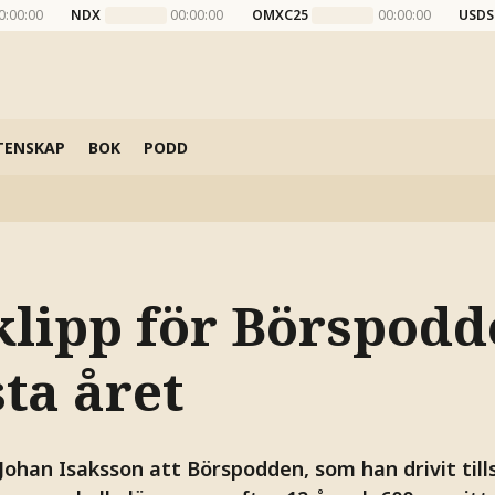
0:00:00
NDX
00:00:00
OMXC25
00:00:00
USDS
TENSKAP
BOK
PODD
klipp för Börspodd
sta året
Johan Isaksson att Börspodden, som han drivit t