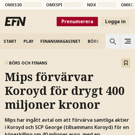
OMXS30
OMXSPI
NDX
OMXC
Prenumerera
Logga in
START
PLAY
FINANSMAGASINET
BÖRS
VETENSKAP
BÖRS OCH FINANS
Mips förvärvar
Koroyd för drygt 400
miljoner kronor
Mips har ingått avtal om att förvärva samtliga aktier
i Koroyd och SCP George (tillsammans Koroyd) för en
köpeskilling om 40 miljoner euro, med en